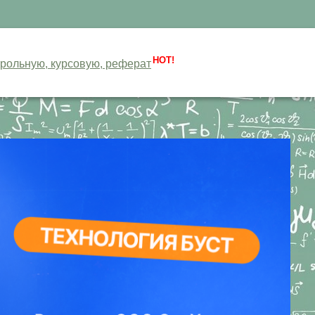
HOT!
нтрольную, курсовую, реферат