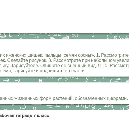
х иженских шишек, пыльцы, семян сосны». 1. Рассмотрите 
к. Сделайте рисунок. 3. Рассмотрите при небольшом уве
цу. Зарисуйтееё. Опишите её внешний вид. ! I I 5. Рассмо
е семя, зарисуйте и подпишите его части.
енных жизненных форм растений, обозначенных цифрами. 1.2
абочая тетрадь 7 класс