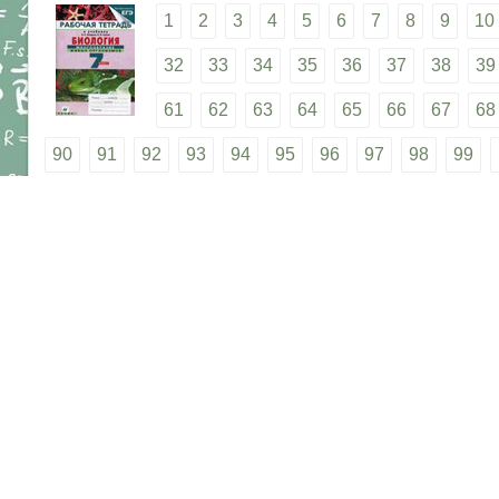
1
2
3
4
5
6
7
8
9
10
32
33
34
35
36
37
38
39
61
62
63
64
65
66
67
68
90
91
92
93
94
95
96
97
98
99
117
118
119
120
121
122
123
124
1
143
144
145
146
147
148
149
150
1
169
170
171
172
173
174
175
176
1
Правооблада