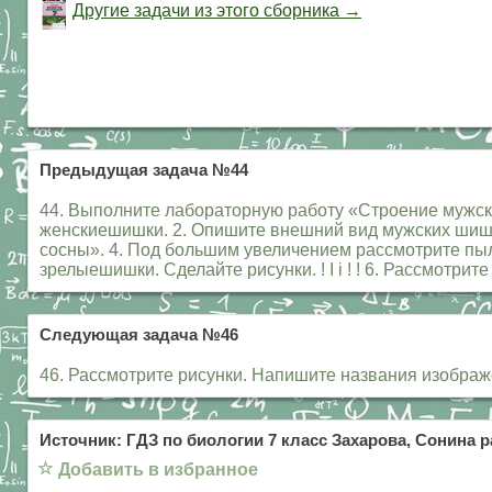
Другие задачи из этого сборника →
Предыдущая задача №44
44. Выполните лабораторную работу «Строение мужски
женскиешишки. 2. Опишите внешний вид мужских шише
сосны». 4. Под большим увеличением рассмотрите пыль
зрелыешишки. Сделайте рисунки. ! I i ! ! 6. Рассмотрит
Следующая задача №46
46. Рассмотрите рисунки. Напишите названия изображ
Источник: ГДЗ по биологии 7 класс Захарова, Сонина р
☆
Добавить в избранное