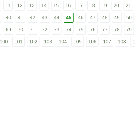
11
12
13
14
15
16
17
18
19
20
21
40
41
42
43
44
45
46
47
48
49
50
69
70
71
72
73
74
75
76
77
78
79
100
101
102
103
104
105
106
107
108
25
126
127
128
129
130
131
132
133
13
51
152
153
154
155
156
157
158
159
1
77
178
179
180
181
182
183
184
185
1
[c] 2022 / HelpLearn.ru - Помощь в учебе - ГДЗ портал
телям
•
Пользовательское соглашение
•
Политика конфиде