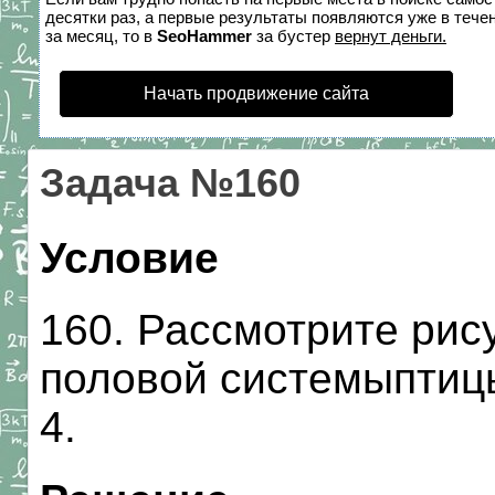
десятки раз, а первые результаты появляются уже в течен
за месяц, то в
SeoHammer
за бустер
вернут деньги.
Начать продвижение сайта
Задача №160
Условие
160. Рассмотрите рис
половой системыптиц
4.