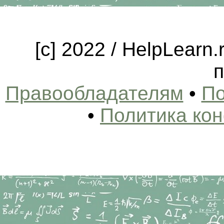
[c] 2022 / HelpLearn
п
Правообладателям
•
По
•
Политика ко