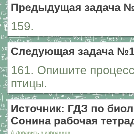
Предыдущая задача №
159.
Следующая задача №1
161. Опишите процесс
птицы.
Источник: ГДЗ по биол
Сонина рабочая тетрад
☆
Добавить в избранное