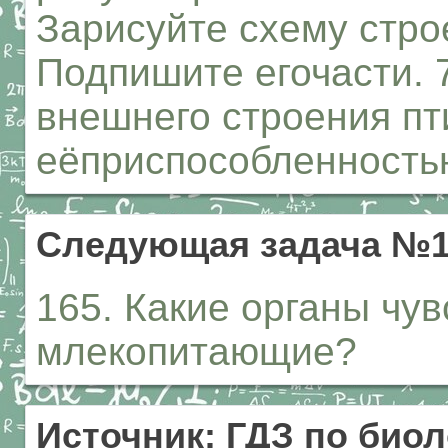
Зарисуйте схему стро
Подпишите егочасти. 
внешнего строения пт
еёприспособленностью
Следующая задача №1
165. Какие органы чу
млекопитающие?
Источник: ГДЗ по биол