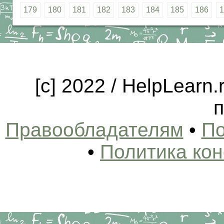
179
180
181
182
183
184
185
186
1
[c] 2022 / HelpLearn
п
Правообладателям
•
По
•
Политика ко