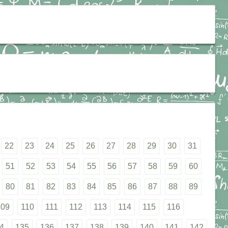
22
23
24
25
26
27
28
29
30
31
51
52
53
54
55
56
57
58
59
60
80
81
82
83
84
85
86
87
88
89
109
110
111
112
113
114
115
116
4
135
136
137
138
139
140
141
142