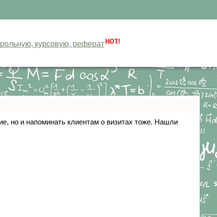
HOT!
нтрольную, курсовую, реферат
ние, но и напоминать клиентам о визитах тоже. Нашли