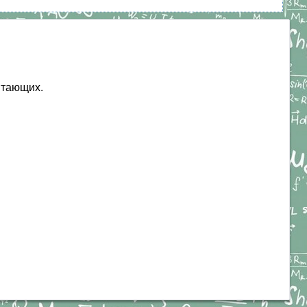
итающих.