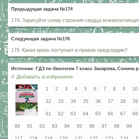
Предыдущая задача №174
174. Зарисуйте схему строения сердца млекопитающих
Следующая задача №176
176. Какая кровь поступает в правое предсердие?
Источник: ГДЗ по биологии 7 класс Захарова, Сонина р
☆
Добавить в избранное
1
2
3
4
5
6
7
8
9
10
32
33
34
35
36
37
38
39
61
62
63
64
65
66
67
68
90
91
92
93
94
95
96
97
98
99
117
118
119
120
121
122
123
124
1