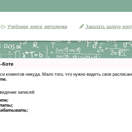
Учебники, книги, методички
Заказать задачу, ко
-боте
писи клиентов никуда. Мало того, что нужно видеть свое расписа
ime.
ведение записей:
ите;
платы;
рабатывать;