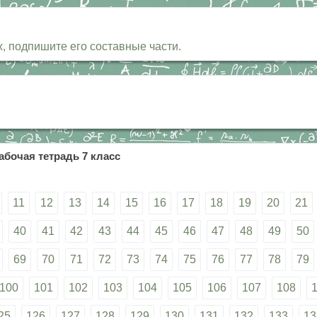
, подпишите его составные части.
абочая тетрадь 7 класс
11
12
13
14
15
16
17
18
19
20
21
40
41
42
43
44
45
46
47
48
49
50
69
70
71
72
73
74
75
76
77
78
79
100
101
102
103
104
105
106
107
108
25
126
127
128
129
130
131
132
133
13