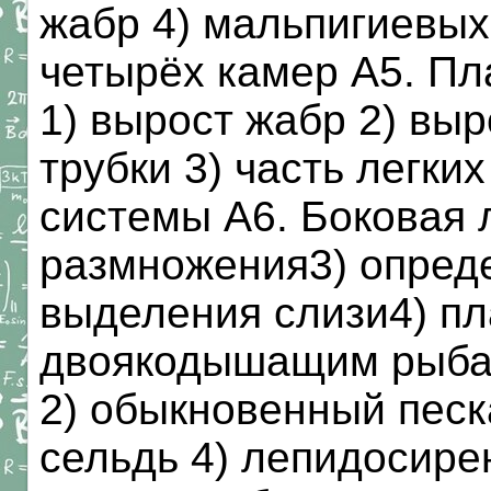
жабр 4) мальпигиевых 
четырёх камер А5. Пл
1) вырост жабр 2) вы
трубки 3) часть легки
системы А6. Боковая 
размножения3) опред
выделения слизи4) пл
двоякодышащим рыбам
2) обыкновенный песк
сельдь 4) лепидосире