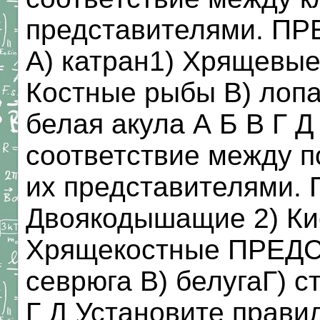
представителями. 
A) катран1) Хрящевые
Костные рыбы B) лопа
белая акула А Б В Г Д
соответствие между п
их представителями.
Двоякодышащие 2) Ки
Хрящекостные ПРЕДС
севрюга B) белугаГ) 
Г Д Установите прави