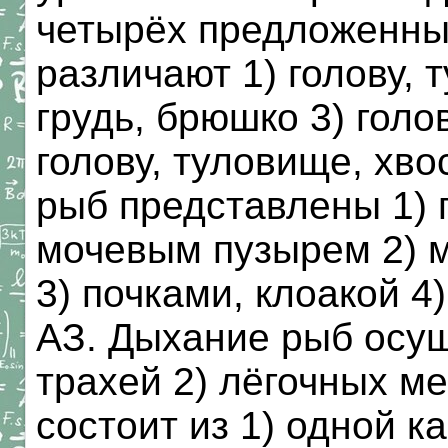
четырёх предложенных
различают 1) голову, т
грудь, брюшко 3) голо
голову, туловище, хв
рыб представлены 1) 
мочевым пузырем 2) 
3) почками, клоакой 4
АЗ. Дыхание рыб осу
трахей 2) лёгочных м
состоит из 1) одной к