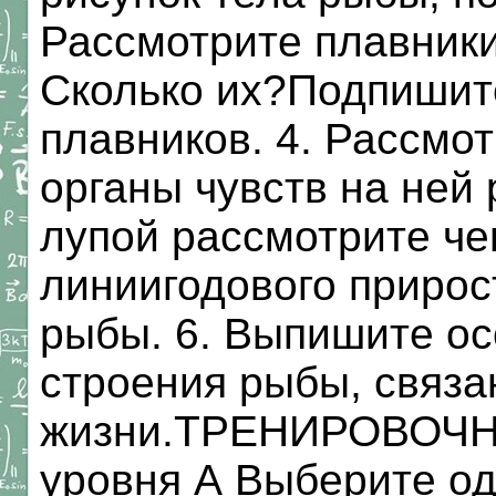
Рассмотрите плавники
Сколько их?Подпишите
плавников. 4. Рассмот
органы чувств на ней
лупой рассмотрите ч
линиигодового прирос
рыбы. 6. Выпишите о
строения рыбы, связ
жизни.ТРЕНИРОВОЧ
уровня А Выберите од