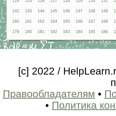
124
125
126
127
128
129
130
131
1
142
143
144
145
146
147
148
149
1
160
161
162
164
165
166
167
168
1
179
180
181
182
183
184
185
186
1
[c] 2022 / HelpLearn
п
Правообладателям
•
По
•
Политика ко