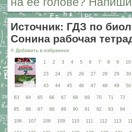
на её голове? Напиши
Источник: ГДЗ по биол
Сонина рабочая тетрад
☆
Добавить в избранное
1
2
3
4
5
6
7
8
9
10
23
24
25
26
27
28
29
30
43
44
45
46
47
48
49
50
63
64
65
66
67
68
69
70
71
72
85
86
87
88
89
90
91
92
93
94
106
107
108
109
110
111
112
113
1