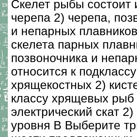
Скелет рыбы состоит и
черепа 2) черепа, поз
и непарных плавников
скелета парных плавн
позвоночника и непар
относится к подкласс
хрящекостных 2) кист
классу хрящевых рыб 
электрический скат 2
уровня В Выберите тр