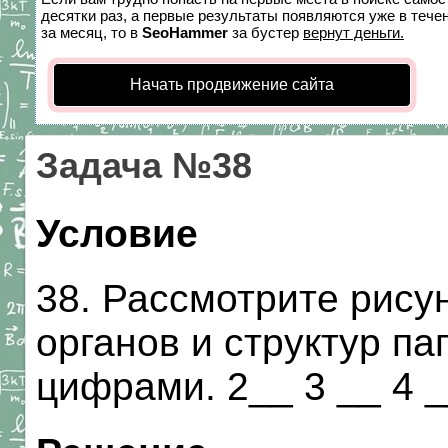
десятки раз, а первые результаты появляются уже в течен
за месяц, то в
SeoHammer
за бустер
вернут деньги.
Начать продвижение сайта
Задача №38
Условие
38. Рассмотрите рису
органов и структур п
цифрами. 2__ 3 __ 4 