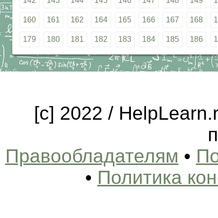
142
143
144
145
146
147
148
149
1
160
161
162
164
165
166
167
168
1
179
180
181
182
183
184
185
186
1
[c] 2022 / HelpLearn
п
Правообладателям
•
По
•
Политика ко