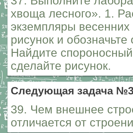
37. Выполните лабор
хвоща лесного». 1. Р
экземпляры весенних
рисунок и обозначьте 
Найдите спороносный 
сделайте рисунок.
Следующая задача №
39. Чем внешнее стро
отличается от строен