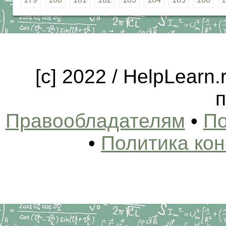
[c] 2022 / HelpLearn
п
Правообладателям
•
По
•
Политика ко