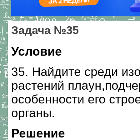
Задача №35
Условие
35. Найдите среди из
растений плаун,подче
особенности его стро
органы.
Решение