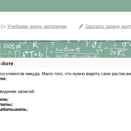
Учебники, книги, методички
Заказать задачу, ко
-боте
писи клиентов никуда. Мало того, что нужно видеть свое расписа
ime.
ведение записей:
ите;
платы;
рабатывать;