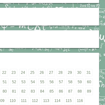
22
23
24
25
26
27
28
29
30
31
51
52
53
54
55
56
57
58
59
60
80
81
82
83
84
85
86
87
88
89
109
110
111
112
113
114
115
116