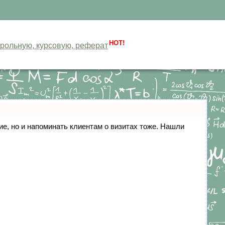
HOT!
нтрольную, курсовую, реферат
ние, но и напоминать клиентам о визитах тоже. Нашли