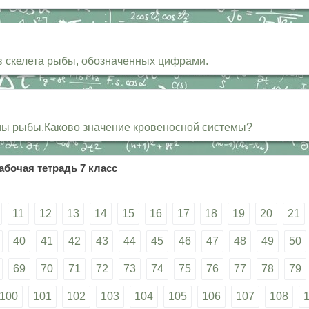
в скелета рыбы, обозначенных цифрами.
емы рыбы.Каково значение кровеносной системы?
абочая тетрадь 7 класс
11
12
13
14
15
16
17
18
19
20
21
40
41
42
43
44
45
46
47
48
49
50
69
70
71
72
73
74
75
76
77
78
79
100
101
102
103
104
105
106
107
108