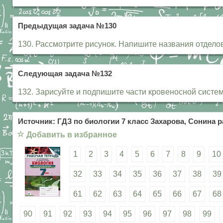
Предыдущая задача №130
130. Рассмотрите рисунок. Напишите названия отдело
Следующая задача №132
132. Зарисуйте и подпишите части кровеносной сист
Источник: ГДЗ по биологии 7 класс Захарова, Сонина р
☆
Добавить в избранное
1
2
3
4
5
6
7
8
9
10
32
33
34
35
36
37
38
39
61
62
63
64
65
66
67
68
90
91
92
93
94
95
96
97
98
99