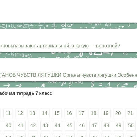
ю кровьназывают артериальной, а какую — венозной?
ГАНОВ ЧУВСТВ ЛЯГУШКИ Органы чувств лягушки Особенно
абочая тетрадь 7 класс
11
12
13
14
15
16
17
18
19
20
21
40
41
42
43
44
45
46
47
48
49
50