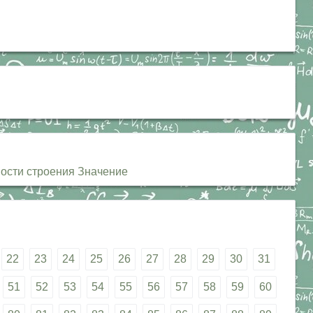
сти строения Значение
22
23
24
25
26
27
28
29
30
31
51
52
53
54
55
56
57
58
59
60