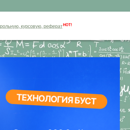
HOT!
нтрольную, курсовую, реферат