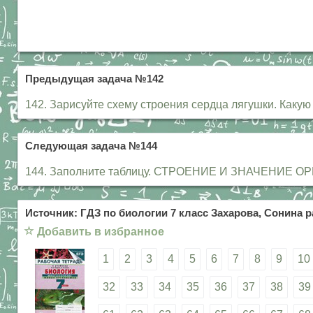
Предыдущая задача №142
142. Зарисуйте схему строения сердца лягушки. Каку
Следующая задача №144
144. Заполните таблицу. СТРОЕНИЕ И ЗНАЧЕНИЕ ОР
Источник: ГДЗ по биологии 7 класс Захарова, Сонина р
☆
Добавить в избранное
1
2
3
4
5
6
7
8
9
10
32
33
34
35
36
37
38
39