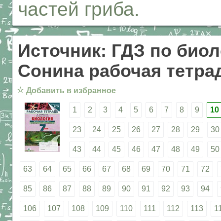
частей гриба.
Источник: ГДЗ по биол
Сонина рабочая тетрад
☆
Добавить в избранное
1
2
3
4
5
6
7
8
9
10
23
24
25
26
27
28
29
30
43
44
45
46
47
48
49
50
63
64
65
66
67
68
69
70
71
72
85
86
87
88
89
90
91
92
93
94
106
107
108
109
110
111
112
113
1