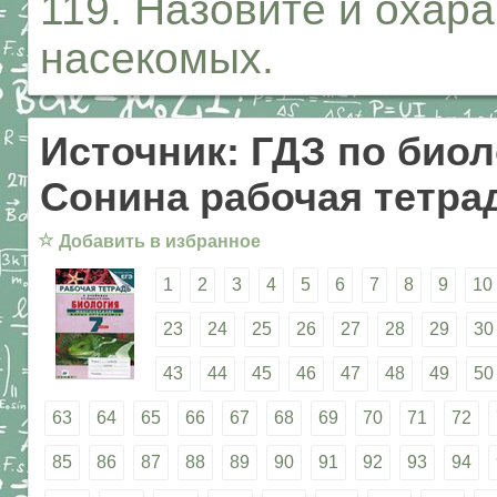
119. Назовите и охар
насекомых.
Источник: ГДЗ по биол
Сонина рабочая тетрад
☆
Добавить в избранное
1
2
3
4
5
6
7
8
9
10
23
24
25
26
27
28
29
30
43
44
45
46
47
48
49
50
63
64
65
66
67
68
69
70
71
72
85
86
87
88
89
90
91
92
93
94