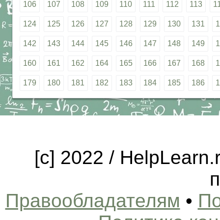
106
107
108
109
110
111
112
113
1
124
125
126
127
128
129
130
131
1
142
143
144
145
146
147
148
149
1
160
161
162
164
165
166
167
168
1
179
180
181
182
183
184
185
186
1
[c] 2022 / HelpLearn
п
Правообладателям
•
По