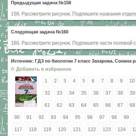
Предыдущая задача №158
158. Рассмотрите рисунок. Подпишите названия отдело
Следующая задача №160
160. Рассмотрите рисунок. Подпишите части половой 
Источник: ГДЗ по биологии 7 класс Захарова, Сонина р
☆
Добавить в избранное
1
2
3
4
5
6
7
8
9
10
32
33
34
35
36
37
38
39
61
62
63
64
65
66
67
68
90
91
92
93
94
95
96
97
98
99
117
118
119
120
121
122
123
124
1