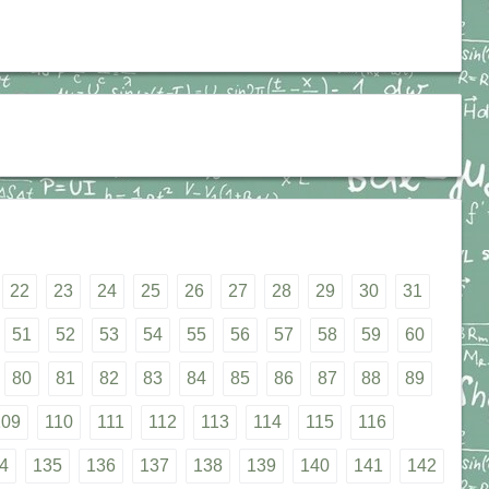
22
23
24
25
26
27
28
29
30
31
51
52
53
54
55
56
57
58
59
60
80
81
82
83
84
85
86
87
88
89
109
110
111
112
113
114
115
116
4
135
136
137
138
139
140
141
142