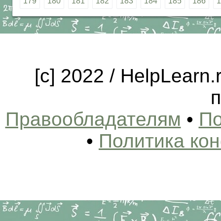
179
180
181
182
183
184
185
186
1
[c] 2022 / HelpLearn
п
Правообладателям
•
По
•
Политика ко