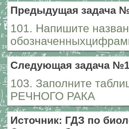
Предыдущая задача №
101. Напишите назван
обозначенныхцифрами. 1
Следующая задача №1
103. Заполните таб
РЕЧНОГО РАКА
Источник: ГДЗ по биол