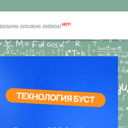
HOT!
нтрольную, курсовую, реферат