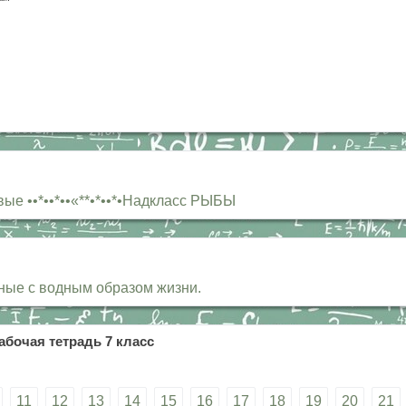
ые ••*••*••«**•*••*•Надкласс РЫБЫ
ные с водным образом жизни.
абочая тетрадь 7 класс
11
12
13
14
15
16
17
18
19
20
21