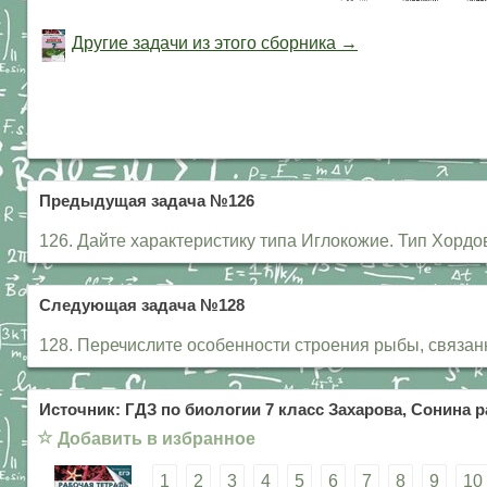
Другие задачи из этого сборника →
Предыдущая задача №126
126. Дайте характеристику типа Иглокожие. Тип Хордов
Следующая задача №128
128. Перечислите особенности строения рыбы, связан
Источник: ГДЗ по биологии 7 класс Захарова, Сонина р
☆
Добавить в избранное
1
2
3
4
5
6
7
8
9
10