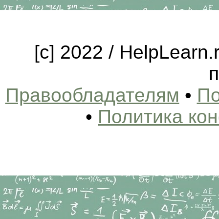
[c] 2022 / HelpLearn
п
Правообладателям
•
По
•
Политика ко