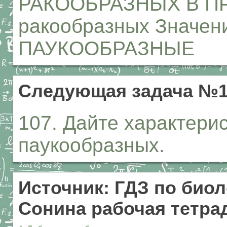
РАКООБРАЗНЫХ В ПР
ракообразных Значени
ПАУКООБРАЗНЫЕ
Следующая задача №1
107. Дайте характери
паукообразных.
Источник: ГДЗ по биол
Сонина рабочая тетрад