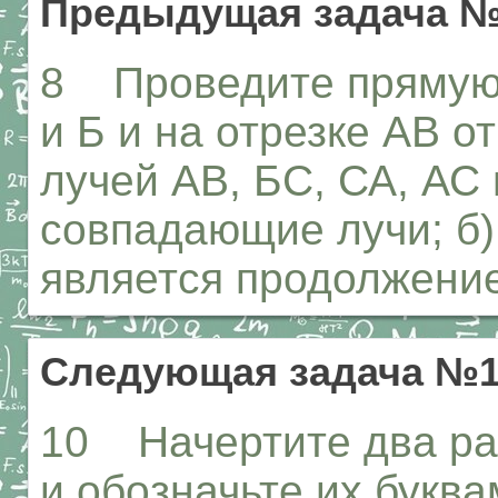
Предыдущая задача 
8 Проведите прямую, 
и Б и на отрезке АВ о
лучей АВ, БС, СА, АС
совпадающие лучи; б)
является продолжени
Следующая задача №
10 Начертите два ра
и обозначьте их буква