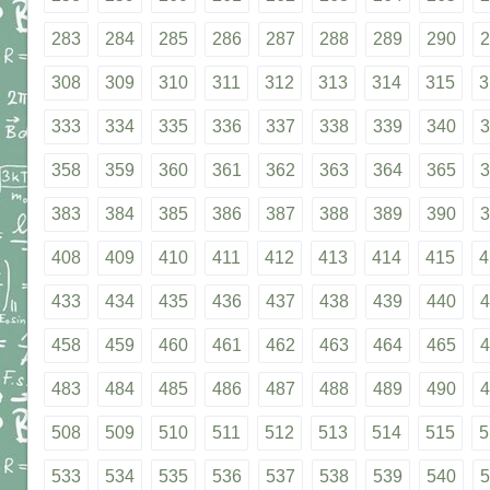
283
284
285
286
287
288
289
290
2
308
309
310
311
312
313
314
315
3
333
334
335
336
337
338
339
340
3
358
359
360
361
362
363
364
365
3
383
384
385
386
387
388
389
390
3
408
409
410
411
412
413
414
415
4
433
434
435
436
437
438
439
440
4
458
459
460
461
462
463
464
465
4
483
484
485
486
487
488
489
490
4
508
509
510
511
512
513
514
515
5
533
534
535
536
537
538
539
540
5