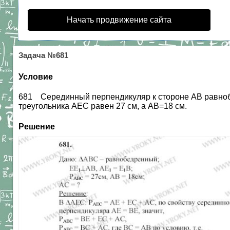
Начать продвижение сайта
Задача №681
Условие
681 Серединный перпендикуляр к стороне АВ равнобе
треугольника АЕС равен 27 см, а АВ=18 см.
Решение