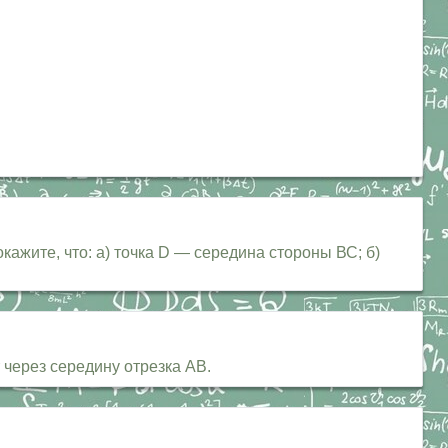
жите, что: а) точка D — середина стороны ВС; б)
через середину отрезка АВ.