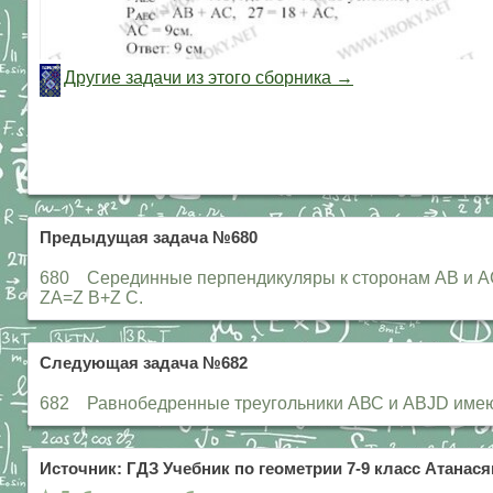
Другие задачи из этого сборника →
Предыдущая задача №680
680 Серединные перпендикуляры к сторонам АВ и АС т
ZA=Z B+Z С.
Следующая задача №682
682 Равнобедренные треугольники АВС и ABJD имеют 
Источник: ГДЗ Учебник по геометрии 7-9 класс Атанасян