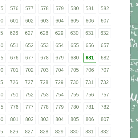
75
576
577
578
579
580
581
582
00
601
602
603
604
605
606
607
25
626
627
628
629
630
631
632
50
651
652
653
654
655
656
657
75
676
677
678
679
680
681
682
00
701
702
703
704
705
706
707
25
726
727
728
729
730
731
732
50
751
752
753
754
755
756
757
75
776
777
778
779
780
781
782
00
801
802
803
804
805
806
807
25
826
827
828
829
830
831
832