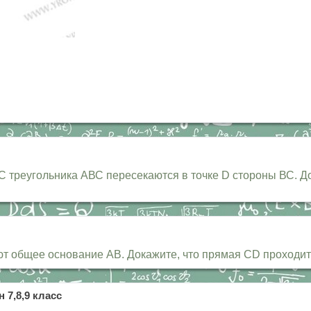
реугольника АВС пересекаются в точке D стороны ВС. Дока
общее основание АВ. Докажите, что прямая CD проходит 
 7,8,9 класс