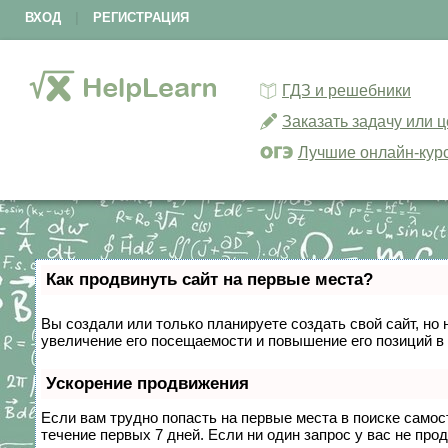
ВХОД
|
РЕГИСТРАЦИЯ
ГДЗ и решебники
Заказать задачу или 
Лучшие онлайн-кур
Как продвинуть сайт на первые места?
Вы создали или только планируете создать свой сайт, но 
увеличение его посещаемости и повышение его позиций в
Ускорение продвижения
Если вам трудно попасть на первые места в поиске само
течение первых 7 дней. Если ни один запрос у вас не прод