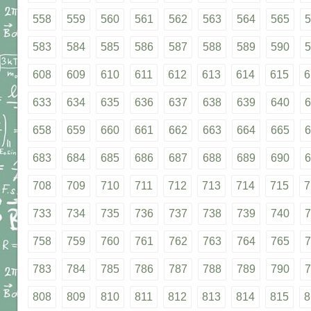
558
559
560
561
562
563
564
565
5
583
584
585
586
587
588
589
590
5
608
609
610
611
612
613
614
615
6
633
634
635
636
637
638
639
640
6
658
659
660
661
662
663
664
665
6
683
684
685
686
687
688
689
690
6
708
709
710
711
712
713
714
715
7
733
734
735
736
737
738
739
740
7
758
759
760
761
762
763
764
765
7
783
784
785
786
787
788
789
790
7
808
809
810
811
812
813
814
815
8