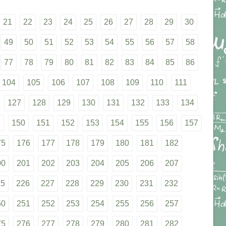
21
22
23
24
25
26
27
28
29
30
49
50
51
52
53
54
55
56
57
58
77
78
79
80
81
82
83
84
85
86
104
105
106
107
108
109
110
111
127
128
129
130
131
132
133
134
9
150
151
152
153
154
155
156
157
75
176
177
178
179
180
181
182
00
201
202
203
204
205
206
207
25
226
227
228
229
230
231
232
50
251
252
253
254
255
256
257
75
276
277
278
279
280
281
282