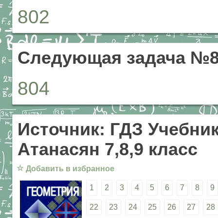
802
Следующая задача №8
804
Источник: ГДЗ Учебник
Атанасян 7,8,9 класс
☆
Добавить в избранное
1
2
3
4
5
6
7
8
9
22
23
24
25
26
27
28