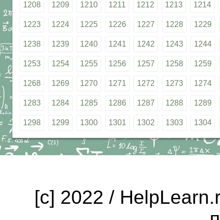
1208
1209
1210
1211
1212
1213
1214
1223
1224
1225
1226
1227
1228
1229
1238
1239
1240
1241
1242
1243
1244
1253
1254
1255
1256
1257
1258
1259
1268
1269
1270
1271
1272
1273
1274
1283
1284
1285
1286
1287
1288
1289
1298
1299
1300
1301
1302
1303
1304
[c] 2022 / HelpLearn
п