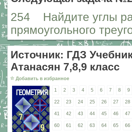
254 Найдите углы ра
прямоугольного треуг
Источник: ГДЗ Учебник
Атанасян 7,8,9 класс
☆
Добавить в избранное
1
2
3
4
5
6
7
8
9
22
23
24
25
26
27
28
41
42
43
44
45
46
47
60
61
62
63
64
65
66