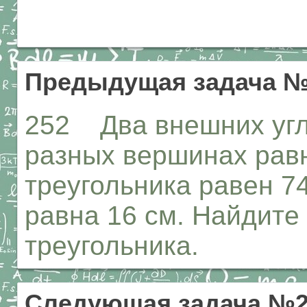
Предыдущая задача №
252 Два внешних угл
разных вершинах рав
треугольника равен 74
равна 16 см. Найдите
треугольника.
Следующая задача №2