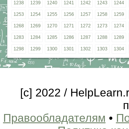
1238
1239
1240
1241
1242
1243
1244
1253
1254
1255
1256
1257
1258
1259
1268
1269
1270
1271
1272
1273
1274
1283
1284
1285
1286
1287
1288
1289
1298
1299
1300
1301
1302
1303
1304
[c] 2022 / HelpLearn
п
Правообладателям
•
По