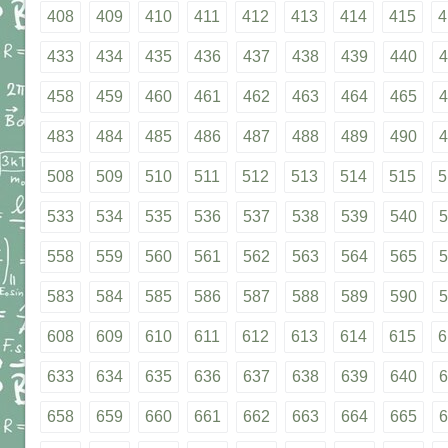
408
409
410
411
412
413
414
415
4
433
434
435
436
437
438
439
440
4
458
459
460
461
462
463
464
465
4
483
484
485
486
487
488
489
490
4
508
509
510
511
512
513
514
515
5
533
534
535
536
537
538
539
540
5
558
559
560
561
562
563
564
565
5
583
584
585
586
587
588
589
590
5
608
609
610
611
612
613
614
615
6
633
634
635
636
637
638
639
640
6
658
659
660
661
662
663
664
665
6