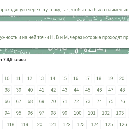
роходящую через эту точку, так, чтобы она была наименьшей
жность и на ней точки Н, В и М, через которые проходят п
 7,8,9 класс
10
11
12
13
14
15
16
17
18
19
20
38
39
40
41
42
43
44
45
46
47
48
66
67
68
69
70
71
72
73
74
75
76
94
95
96
97
98
99
100
101
102
103
7
118
119
120
121
122
123
124
125
126