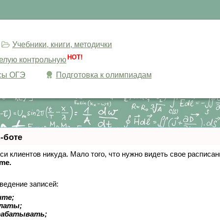
Учебники, книги, методички
HOT!
целую контрольную
сы ОГЭ
Подготовка к олимпиадам
-боте
писи клиентов никуда. Мало того, что нужно видеть свое расписа
ime.
ведение записей:
ите;
платы;
рабатывать;