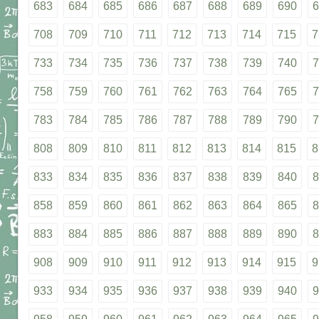
683
684
685
686
687
688
689
690
6
708
709
710
711
712
713
714
715
7
733
734
735
736
737
738
739
740
7
758
759
760
761
762
763
764
765
7
783
784
785
786
787
788
789
790
7
808
809
810
811
812
813
814
815
8
833
834
835
836
837
838
839
840
8
858
859
860
861
862
863
864
865
8
883
884
885
886
887
888
889
890
8
908
909
910
911
912
913
914
915
9
933
934
935
936
937
938
939
940
9