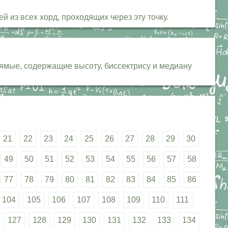
 из всех хорд, проходящих через эту точку.
рямые, содержащие высоту, биссектрису и медиану
21
22
23
24
25
26
27
28
29
30
49
50
51
52
53
54
55
56
57
58
77
78
79
80
81
82
83
84
85
86
104
105
106
107
108
109
110
111
127
128
129
130
131
132
133
134