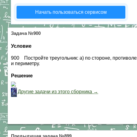
Начать пользоваться сервисом
Задача №900
Условие
900 Постройте треугольник: а) по стороне, противоле
и периметру.
Решение
Другие задачи из этого сборника →
Предыдущая задача №899