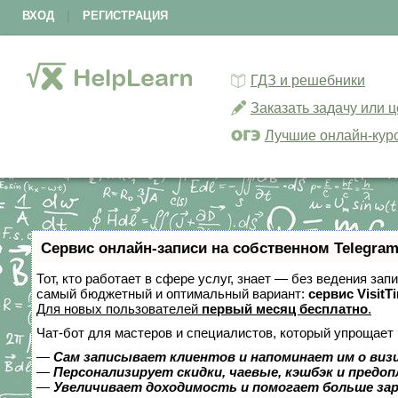
ВХОД
|
РЕГИСТРАЦИЯ
ГДЗ и решебники
Заказать задачу или 
Лучшие онлайн-кур
Сервис онлайн-записи на собственном Telegram
Тот, кто работает в сфере услуг, знает — без ведения за
самый бюджетный и оптимальный вариант:
сервис VisitT
Для новых пользователей
первый месяц бесплатно
.
Чат-бот для мастеров и специалистов, который упрощает 
—
Сам записывает клиентов и напоминает им о виз
—
Персонализирует скидки, чаевые, кэшбэк и предо
—
Увеличивает доходимость и помогает больше за