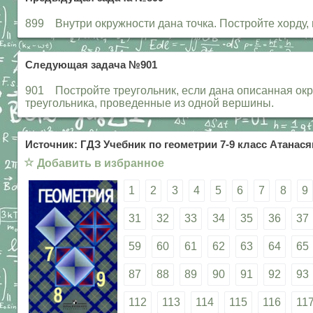
899 Внутри окружности дана точка. Постройте хорду, п
Следующая задача №901
901 Постройте треугольник, если дана описанная окру
треугольника, проведенные из одной вершины.
Источник: ГДЗ Учебник по геометрии 7-9 класс Атанасян
☆
Добавить в избранное
1
2
3
4
5
6
7
8
9
31
32
33
34
35
36
37
59
60
61
62
63
64
65
87
88
89
90
91
92
93
112
113
114
115
116
11