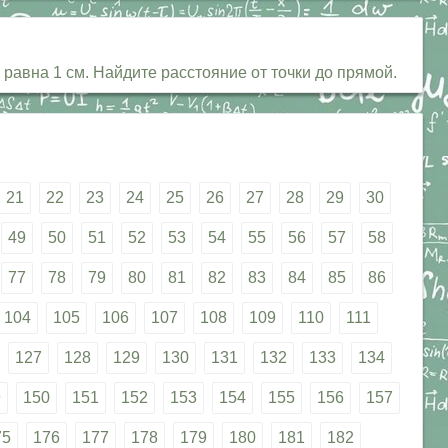
равна 1 см. Найдите расстояние от точки до прямой.
21
22
23
24
25
26
27
28
29
30
49
50
51
52
53
54
55
56
57
58
77
78
79
80
81
82
83
84
85
86
104
105
106
107
108
109
110
111
127
128
129
130
131
132
133
134
9
150
151
152
153
154
155
156
157
75
176
177
178
179
180
181
182