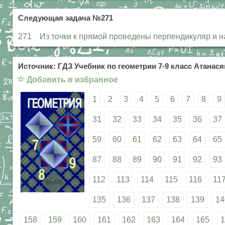
Следующая задача №271
271 Из точки к прямой проведены перпендикуляр и нак
Источник: ГДЗ Учебник по геометрии 7-9 класс Атанасян
☆
Добавить в избранное
1
2
3
4
5
6
7
8
9
31
32
33
34
35
36
37
59
60
61
62
63
64
65
87
88
89
90
91
92
93
112
113
114
115
116
11
135
136
137
138
139
14
158
159
160
161
162
163
164
165
1