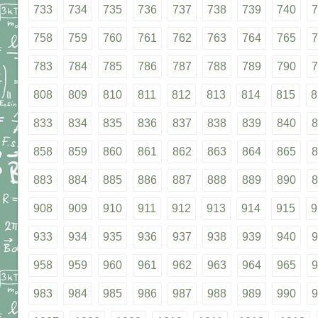
733
734
735
736
737
738
739
740
7
758
759
760
761
762
763
764
765
7
783
784
785
786
787
788
789
790
7
808
809
810
811
812
813
814
815
8
833
834
835
836
837
838
839
840
8
858
859
860
861
862
863
864
865
8
883
884
885
886
887
888
889
890
8
908
909
910
911
912
913
914
915
9
933
934
935
936
937
938
939
940
9
958
959
960
961
962
963
964
965
9
983
984
985
986
987
988
989
990
9