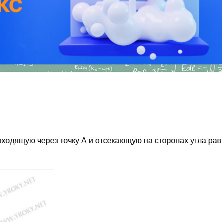
оходящую через точку А и отсекающую на сторонах угла рав