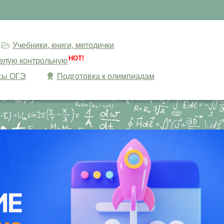
Учебники, книги, методички
HOT!
целую контрольную
сы ОГЭ
Подготовка к олимпиадам