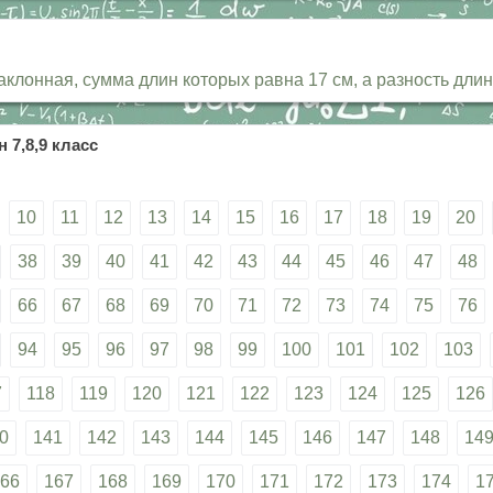
лонная, сумма длин которых равна 17 см, а разность длин 
 7,8,9 класс
10
11
12
13
14
15
16
17
18
19
20
38
39
40
41
42
43
44
45
46
47
48
66
67
68
69
70
71
72
73
74
75
76
94
95
96
97
98
99
100
101
102
103
7
118
119
120
121
122
123
124
125
126
0
141
142
143
144
145
146
147
148
14
66
167
168
169
170
171
172
173
174
1