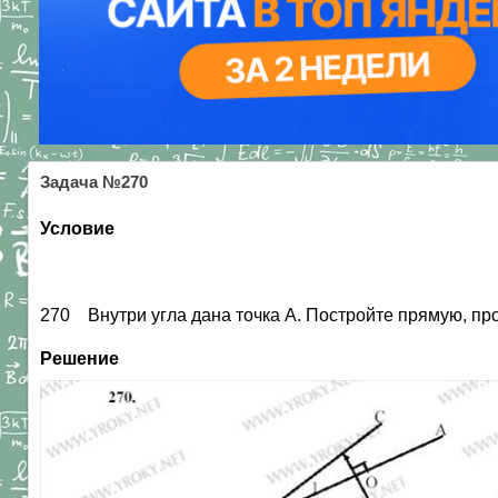
Задача №270
Условие
270 Внутри угла дана точка А. Постройте прямую, пр
Решение