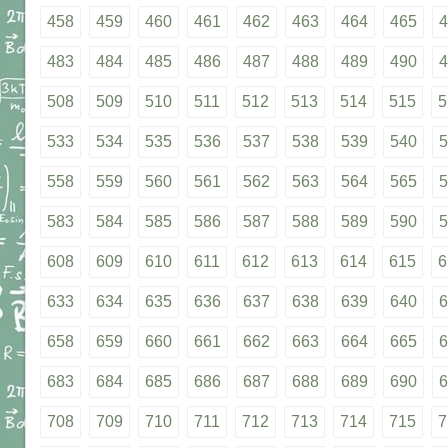
458
459
460
461
462
463
464
465
4
483
484
485
486
487
488
489
490
4
508
509
510
511
512
513
514
515
5
533
534
535
536
537
538
539
540
5
558
559
560
561
562
563
564
565
5
583
584
585
586
587
588
589
590
5
608
609
610
611
612
613
614
615
6
633
634
635
636
637
638
639
640
6
658
659
660
661
662
663
664
665
6
683
684
685
686
687
688
689
690
6
708
709
710
711
712
713
714
715
7