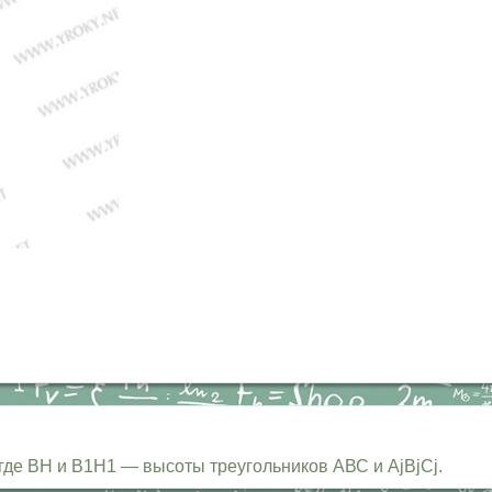
где ВН и В1Н1 — высоты треугольников АВС и AjBjCj.