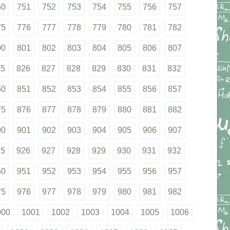
50
751
752
753
754
755
756
757
75
776
777
778
779
780
781
782
00
801
802
803
804
805
806
807
25
826
827
828
829
830
831
832
50
851
852
853
854
855
856
857
75
876
877
878
879
880
881
882
00
901
902
903
904
905
906
907
25
926
927
928
929
930
931
932
50
951
952
953
954
955
956
957
75
976
977
978
979
980
981
982
000
1001
1002
1003
1004
1005
1006