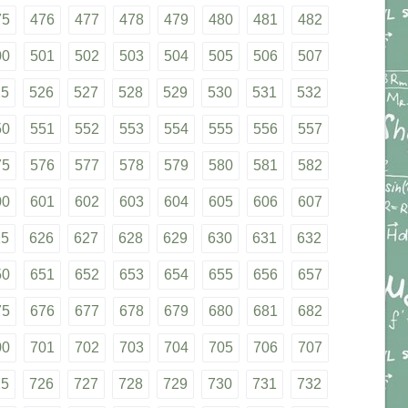
75
476
477
478
479
480
481
482
00
501
502
503
504
505
506
507
25
526
527
528
529
530
531
532
50
551
552
553
554
555
556
557
75
576
577
578
579
580
581
582
00
601
602
603
604
605
606
607
25
626
627
628
629
630
631
632
50
651
652
653
654
655
656
657
75
676
677
678
679
680
681
682
00
701
702
703
704
705
706
707
25
726
727
728
729
730
731
732