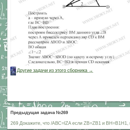
Другие задачи из этого сборника →
Предыдущая задача №269
269 Докажите, что /АВС=IZA если ZB=ZB1 и ВН=В1Н1, 