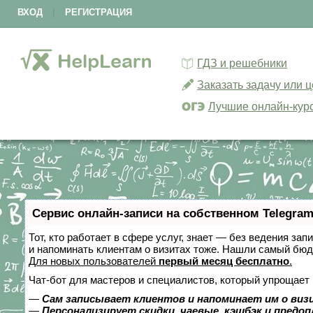
ВХОД
|
РЕГИСТРАЦИЯ
ГДЗ и решебники
Заказать задачу или 
Лучшие онлайн-кур
Сервис онлайн-записи на собственном Telegram
Тот, кто работает в сфере услуг, знает — без ведения зап
и напоминать клиентам о визитах тоже. Нашли самый бю
Для новых пользователей
первый месяц бесплатно
.
Чат-бот для мастеров и специалистов, который упрощает 
—
Сам записывает клиентов и напоминает им о виз
—
Персонализирует скидки, чаевые, кэшбэк и предо