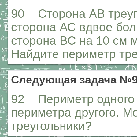
90 Сторона АВ треуг
сторона АС вдвое бол
сторона ВС на 10 см 
Найдите периметр тре
Следующая задача №
92 Периметр одного 
периметра другого. М
треугольники?