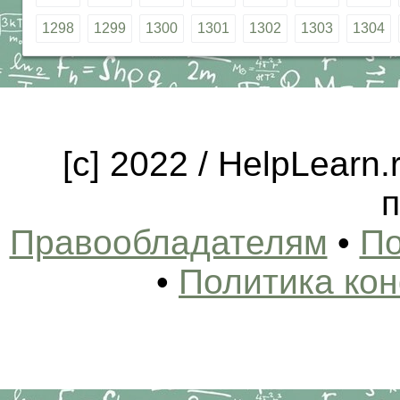
1298
1299
1300
1301
1302
1303
1304
[c] 2022 / HelpLearn
п
Правообладателям
•
По
•
Политика ко