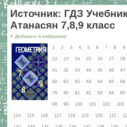
Источник: ГДЗ Учебник
Атанасян 7,8,9 класс
☆
Добавить в избранное
1
2
3
4
5
6
7
8
9
22
23
24
25
26
27
28
41
42
43
44
45
46
47
60
61
62
63
64
65
66
79
80
81
82
83
84
85
98
99
100
101
102
103
114
115
116
117
118
119
120
121
1
132
133
134
135
136
137
138
139
1