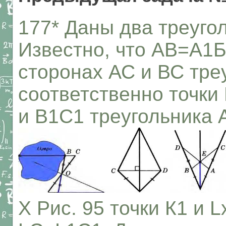
177* Даны два треуго
Известно, что АВ=А1
сторонах АС и ВС тре
соответственно точки 
и В1С1 треугольника
X Рис. 95 точки К1 и L