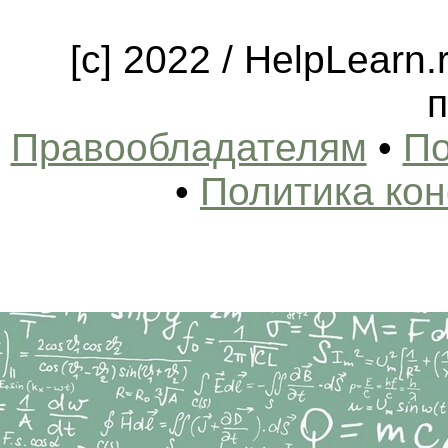
[c] 2022 / HelpLearn
п
Правообладателям
•
По
•
Политика ко