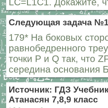
LC=L1C1. Докажите, чт
Следующая задача №1
179* На боковых стор
равнобедренного тре
точки Р и Q так, что
середина основания Б
Источник: ГДЗ Учебник
Атанасян 7,8,9 класс