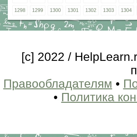
1298
1299
1300
1301
1302
1303
1304
[c] 2022 / HelpLearn
п
Правообладателям
•
По
•
Политика ко