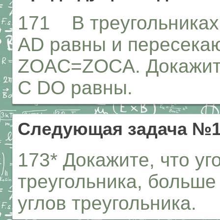
171 В треугольниках
AD равны и пересекаю
ZOAC=ZOCA. Докажите
С DO равны.
Следующая задача №1
173* Докажите, что уг
треугольника, больше 
углов треугольника.