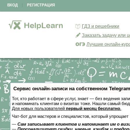
ВХОД
|
РЕГИСТРАЦИЯ
ГДЗ и решебники
Заказать задачу или 
Лучшие онлайн-кур
Сервис онлайн-записи на собственном Telegram
Тот, кто работает в сфере услуг, знает — без ведения зап
и напоминать клиентам о визитах тоже. Нашли самый бю
Для новых пользователей
первый месяц бесплатно
.
Чат-бот для мастеров и специалистов, который упрощает 
—
Сам записывает клиентов и напоминает им о виз
—
Персонализирует скидки, чаевые, кэшбэк и предо