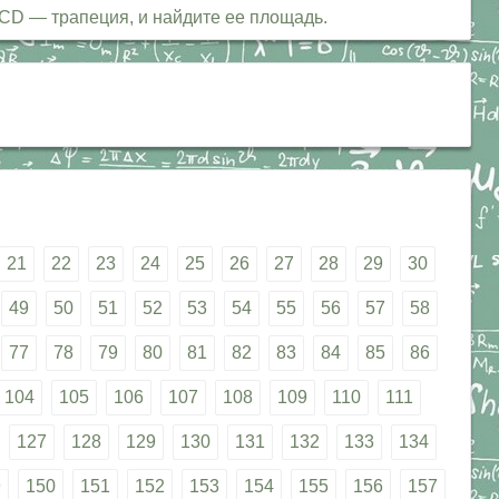
 ABCD — трапеция, и найдите ее площадь.
21
22
23
24
25
26
27
28
29
30
49
50
51
52
53
54
55
56
57
58
77
78
79
80
81
82
83
84
85
86
104
105
106
107
108
109
110
111
127
128
129
130
131
132
133
134
9
150
151
152
153
154
155
156
157