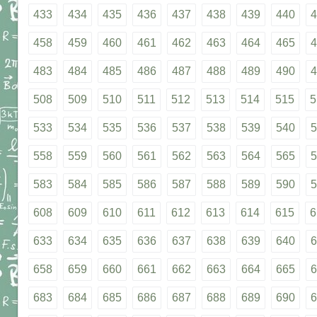
433
434
435
436
437
438
439
440
4
458
459
460
461
462
463
464
465
4
483
484
485
486
487
488
489
490
4
508
509
510
511
512
513
514
515
5
533
534
535
536
537
538
539
540
5
558
559
560
561
562
563
564
565
5
583
584
585
586
587
588
589
590
5
608
609
610
611
612
613
614
615
6
633
634
635
636
637
638
639
640
6
658
659
660
661
662
663
664
665
6
683
684
685
686
687
688
689
690
6