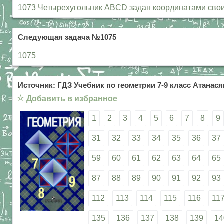
1073 Четырехугольник ABCD задан координатами своих ве
Следующая задача №1075
1075
Источник: ГДЗ Учебник по геометрии 7-9 класс Атанасян
☆
Добавить в избранное
1
2
3
4
5
6
7
8
9
31
32
33
34
35
36
37
59
60
61
62
63
64
65
87
88
89
90
91
92
93
112
113
114
115
116
11
135
136
137
138
139
14