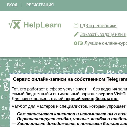
ВХОД
|
РЕГИСТРАЦИЯ
ГДЗ и решебники
Заказать задачу или 
Лучшие онлайн-кур
Сервис онлайн-записи на собственном Telegram
Тот, кто работает в сфере услуг, знает — без ведения за
самый бюджетный и оптимальный вариант:
сервис VisitT
Для новых пользователей
первый месяц бесплатно
.
Чат-бот для мастеров и специалистов, который упрощает 
—
Сам записывает клиентов и напоминает им о виз
—
Персонализирует скидки, чаевые, кэшбэк и предо
—
Увеличивает доходимость и помогает больше за