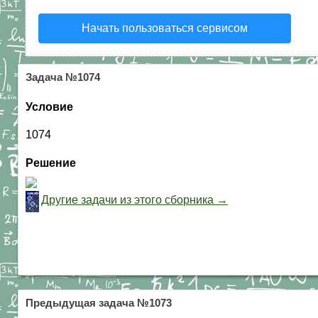
Начать пользоваться сервисом
Задача №1074
Условие
1074
Решение
Другие задачи из этого сборника →
Предыдущая задача №1073