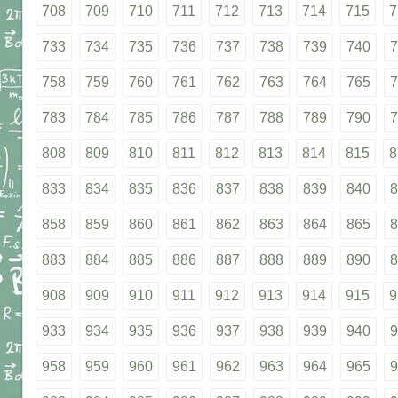
708
709
710
711
712
713
714
715
7
733
734
735
736
737
738
739
740
7
758
759
760
761
762
763
764
765
7
783
784
785
786
787
788
789
790
7
808
809
810
811
812
813
814
815
8
833
834
835
836
837
838
839
840
8
858
859
860
861
862
863
864
865
8
883
884
885
886
887
888
889
890
8
908
909
910
911
912
913
914
915
9
933
934
935
936
937
938
939
940
9
958
959
960
961
962
963
964
965
9