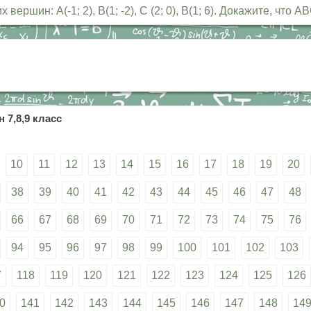
ршин: А(-1; 2), В(1; -2), С (2; 0), В(1; 6). Докажите, что
 7,8,9 класс
10
11
12
13
14
15
16
17
18
19
20
38
39
40
41
42
43
44
45
46
47
48
66
67
68
69
70
71
72
73
74
75
76
94
95
96
97
98
99
100
101
102
103
7
118
119
120
121
122
123
124
125
126
0
141
142
143
144
145
146
147
148
14