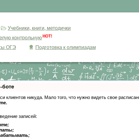
Учебники, книги, методички
HOT!
целую контрольную
сы ОГЭ
Подготовка к олимпиадам
-боте
писи клиентов никуда. Мало того, что нужно видеть свое расписа
ime.
ведение записей:
ите;
платы;
рабатывать;