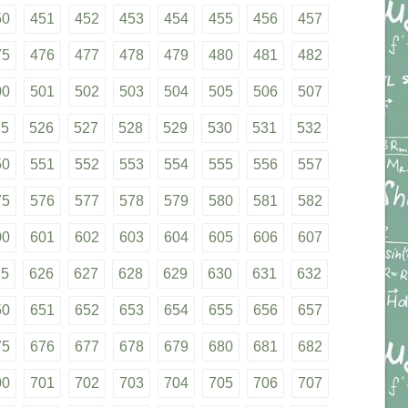
50
451
452
453
454
455
456
457
75
476
477
478
479
480
481
482
00
501
502
503
504
505
506
507
25
526
527
528
529
530
531
532
50
551
552
553
554
555
556
557
75
576
577
578
579
580
581
582
00
601
602
603
604
605
606
607
25
626
627
628
629
630
631
632
50
651
652
653
654
655
656
657
75
676
677
678
679
680
681
682
00
701
702
703
704
705
706
707