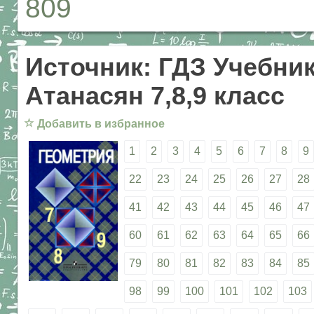
809
Источник: ГДЗ Учебник
Атанасян 7,8,9 класс
☆
Добавить в избранное
1
2
3
4
5
6
7
8
9
22
23
24
25
26
27
28
41
42
43
44
45
46
47
60
61
62
63
64
65
66
79
80
81
82
83
84
85
98
99
100
101
102
103