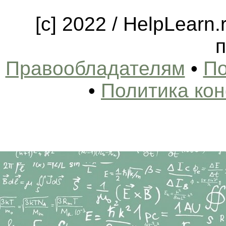
[c] 2022 / HelpLearn
п
Правообладателям
•
По
•
Политика ко