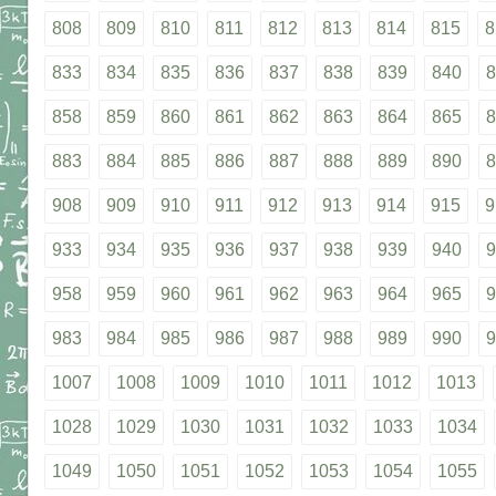
808
809
810
811
812
813
814
815
8
833
834
835
836
837
838
839
840
8
858
859
860
861
862
863
864
865
8
883
884
885
886
887
888
889
890
8
908
909
910
911
912
913
914
915
9
933
934
935
936
937
938
939
940
9
958
959
960
961
962
963
964
965
9
983
984
985
986
987
988
989
990
9
1007
1008
1009
1010
1011
1012
1013
1028
1029
1030
1031
1032
1033
1034
1049
1050
1051
1052
1053
1054
1055