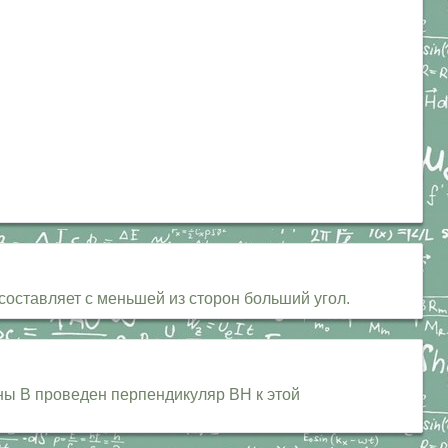
составляет с меньшей из сторон больший угол.
ны В проведен перпендикуляр ВН к этой