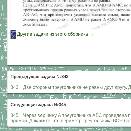
Другие задачи из этого сборника →
Предыдущая задача №343
343 Две стороны треугольника не равны друг другу. Д
Следующая задача №345
345 Через вершину А треугольника АВС проведена пря
прямой. Докажите, что периметр треугольника ВСН бо