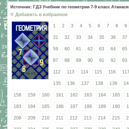
Источник: ГДЗ Учебник по геометрии 7-9 класс Атанасян
☆
Добавить в избранное
1
2
3
4
5
6
7
8
9
31
32
33
34
35
36
37
59
60
61
62
63
64
65
87
88
89
90
91
92
93
112
113
114
115
116
11
135
136
137
138
139
14
158
159
160
161
162
163
164
165
1
183
184
185
186
187
188
189
190
1
208
209
210
211
212
213
214
215
2