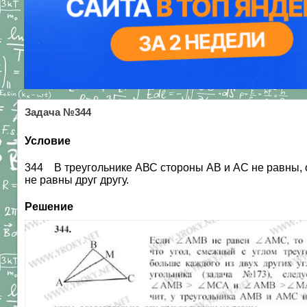
Задача №344
Условие
344 В треугольнике АВС стороны АВ и АС не равны, о
не равны друг другу.
Решение