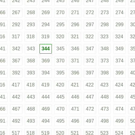
41
242
243
244
245
246
247
248
249
2
66
267
268
269
270
271
272
273
274
2
91
292
293
294
295
296
297
298
299
3
16
317
318
319
320
321
322
323
324
3
41
342
343
344
345
346
347
348
349
3
66
367
368
369
370
371
372
373
374
3
91
392
393
394
395
396
397
398
399
4
16
417
418
419
420
421
422
423
424
4
41
442
443
444
445
446
447
448
449
4
66
467
468
469
470
471
472
473
474
4
91
492
493
494
495
496
497
498
499
5
16
517
518
519
520
521
522
523
524
5