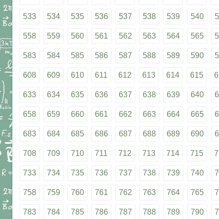
533
534
535
536
537
538
539
540
5
558
559
560
561
562
563
564
565
5
583
584
585
586
587
588
589
590
5
608
609
610
611
612
613
614
615
6
633
634
635
636
637
638
639
640
6
658
659
660
661
662
663
664
665
6
683
684
685
686
687
688
689
690
6
708
709
710
711
712
713
714
715
7
733
734
735
736
737
738
739
740
7
758
759
760
761
762
763
764
765
7
783
784
785
786
787
788
789
790
7