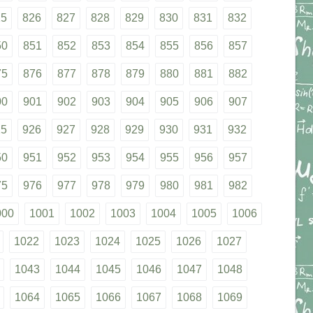
25
826
827
828
829
830
831
832
50
851
852
853
854
855
856
857
75
876
877
878
879
880
881
882
00
901
902
903
904
905
906
907
25
926
927
928
929
930
931
932
50
951
952
953
954
955
956
957
75
976
977
978
979
980
981
982
000
1001
1002
1003
1004
1005
1006
1022
1023
1024
1025
1026
1027
1043
1044
1045
1046
1047
1048
1064
1065
1066
1067
1068
1069