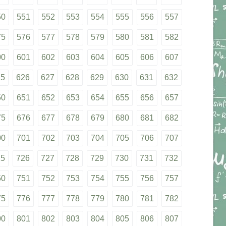
50
551
552
553
554
555
556
557
75
576
577
578
579
580
581
582
00
601
602
603
604
605
606
607
25
626
627
628
629
630
631
632
50
651
652
653
654
655
656
657
75
676
677
678
679
680
681
682
00
701
702
703
704
705
706
707
25
726
727
728
729
730
731
732
50
751
752
753
754
755
756
757
75
776
777
778
779
780
781
782
00
801
802
803
804
805
806
807