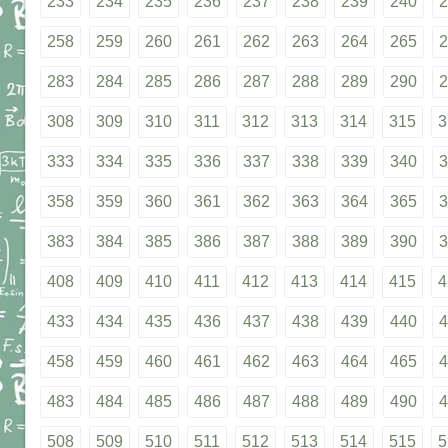
233
234
235
236
237
238
239
240
2
258
259
260
261
262
263
264
265
2
283
284
285
286
287
288
289
290
2
308
309
310
311
312
313
314
315
3
333
334
335
336
337
338
339
340
3
358
359
360
361
362
363
364
365
3
383
384
385
386
387
388
389
390
3
408
409
410
411
412
413
414
415
4
433
434
435
436
437
438
439
440
4
458
459
460
461
462
463
464
465
4
483
484
485
486
487
488
489
490
4
508
509
510
511
512
513
514
515
5