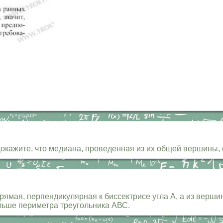
окажите, что медиана, проведенная из их общей вершины, 
мая, перпендикулярная к биссектрисе угла А, а из верши
льше периметра треугольника АВС.