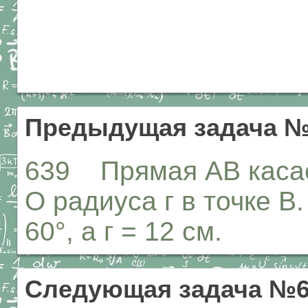
Предыдущая задача №
639 Прямая АВ касае
О радиуса г в точке В
60°, а г = 12 см.
Следующая задача №6