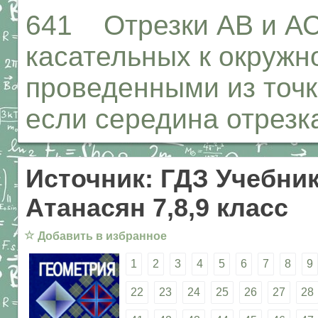
641 Отрезки АВ и АС
касательных к окружн
проведенными из точк
если середина отрезк
Источник: ГДЗ Учебник
Атанасян 7,8,9 класс
☆
Добавить в избранное
1
2
3
4
5
6
7
8
9
22
23
24
25
26
27
28