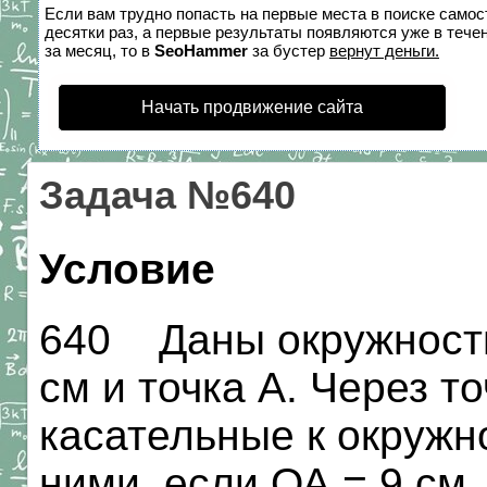
Если вам трудно попасть на первые места в поиске само
десятки раз, а первые результаты появляются уже в течен
за месяц, то в
SeoHammer
за бустер
вернут деньги.
Начать продвижение сайта
Задача №640
Условие
640 Даны окружность
см и точка А. Через т
касательные к окружн
ними, если ОА = 9 см.