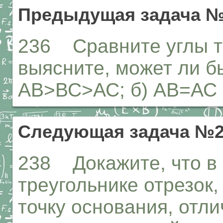
Предыдущая задача №
236 Сравните углы т
выясните, может ли бы
АВ>ВС>АС; б) АВ=АС
Следующая задача №2
238 Докажите, что в
треугольнике отрезок
точку основания, отл