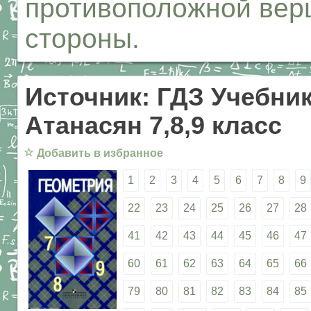
противоположной вер
стороны.
Источник: ГДЗ Учебник
Атанасян 7,8,9 класс
☆
Добавить в избранное
1
2
3
4
5
6
7
8
9
22
23
24
25
26
27
28
41
42
43
44
45
46
47
60
61
62
63
64
65
66
79
80
81
82
83
84
85