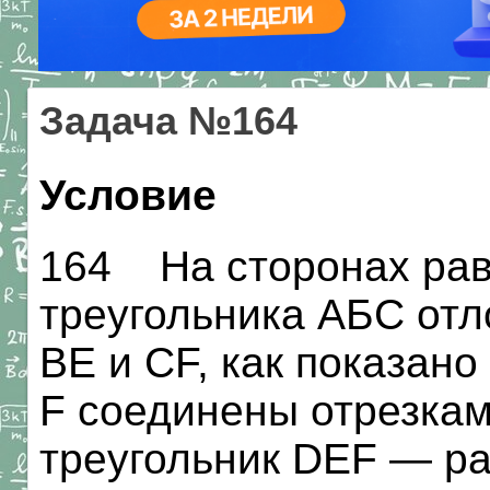
Задача №164
Условие
164 На сторонах рав
треугольника АБС отл
BE и CF, как показано 
F соединены отрезкам
треугольник DEF — р