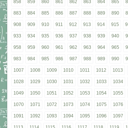
858
859
860
861
862
863
864
865
8
883
884
885
886
887
888
889
890
8
908
909
910
911
912
913
914
915
9
933
934
935
936
937
938
939
940
9
958
959
960
961
962
963
964
965
9
983
984
985
986
987
988
989
990
9
1007
1008
1009
1010
1011
1012
1013
1028
1029
1030
1031
1032
1033
1034
1049
1050
1051
1052
1053
1054
1055
1070
1071
1072
1073
1074
1075
1076
1091
1092
1093
1094
1095
1096
1097
1113
1114
1115
1116
1117
1118
1119
1