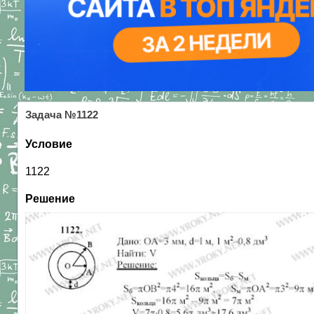
Задача №1122
Условие
1122
Решение