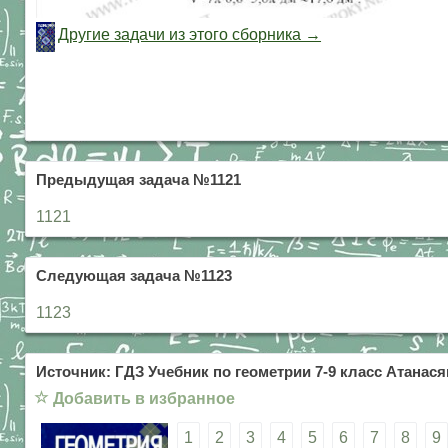
Другие задачи из этого сборника →
Предыдущая задача №1121
1121
Следующая задача №1123
1123
Источник: ГДЗ Учебник по геометрии 7-9 класс Атанасян
☆
Добавить в избранное
1
2
3
4
5
6
7
8
9