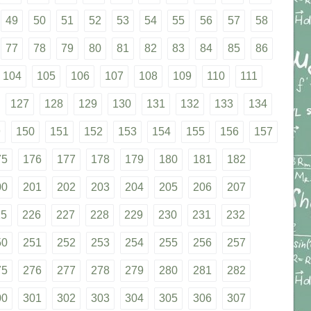
49
50
51
52
53
54
55
56
57
58
77
78
79
80
81
82
83
84
85
86
104
105
106
107
108
109
110
111
127
128
129
130
131
132
133
134
9
150
151
152
153
154
155
156
157
75
176
177
178
179
180
181
182
00
201
202
203
204
205
206
207
25
226
227
228
229
230
231
232
50
251
252
253
254
255
256
257
75
276
277
278
279
280
281
282
00
301
302
303
304
305
306
307