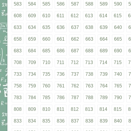
583
584
585
586
587
588
589
590
5
608
609
610
611
612
613
614
615
6
633
634
635
636
637
638
639
640
6
658
659
660
661
662
663
664
665
6
683
684
685
686
687
688
689
690
6
708
709
710
711
712
713
714
715
7
733
734
735
736
737
738
739
740
7
758
759
760
761
762
763
764
765
7
783
784
785
786
787
788
789
790
7
808
809
810
811
812
813
814
815
8
833
834
835
836
837
838
839
840
8