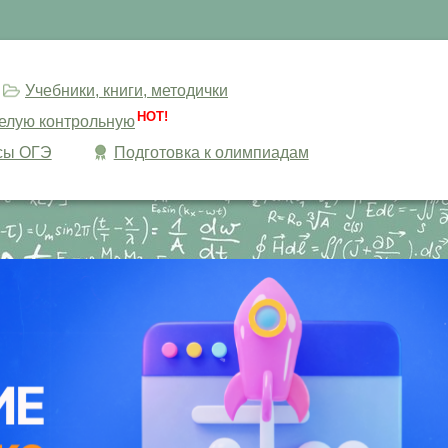
Учебники, книги, методички
HOT!
целую контрольную
сы ОГЭ
Подготовка к олимпиадам