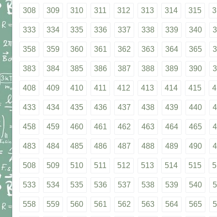
308
309
310
311
312
313
314
315
3
333
334
335
336
337
338
339
340
3
358
359
360
361
362
363
364
365
3
383
384
385
386
387
388
389
390
3
408
409
410
411
412
413
414
415
4
433
434
435
436
437
438
439
440
4
458
459
460
461
462
463
464
465
4
483
484
485
486
487
488
489
490
4
508
509
510
511
512
513
514
515
5
533
534
535
536
537
538
539
540
5
558
559
560
561
562
563
564
565
5