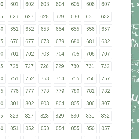
00
601
602
603
604
605
606
607
25
626
627
628
629
630
631
632
50
651
652
653
654
655
656
657
75
676
677
678
679
680
681
682
00
701
702
703
704
705
706
707
25
726
727
728
729
730
731
732
50
751
752
753
754
755
756
757
75
776
777
778
779
780
781
782
00
801
802
803
804
805
806
807
25
826
827
828
829
830
831
832
50
851
852
853
854
855
856
857