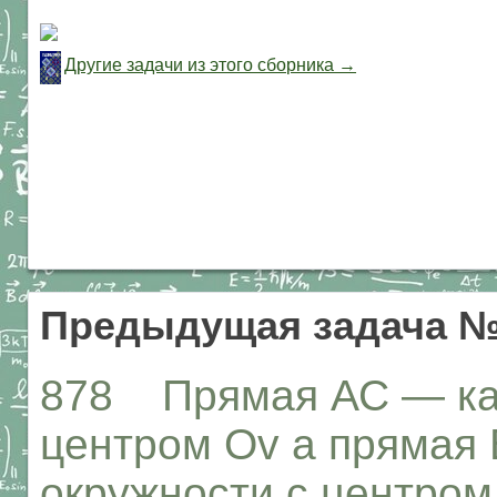
Другие задачи из этого сборника →
Предыдущая задача №
878 Прямая АС — кас
центром Ov а прямая 
окружности с центром 