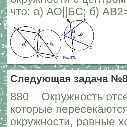
что: а) АО||БС; б) AB
Следующая задача №8
880 Окружность отсе
которые пересекаются
окружности, равные х