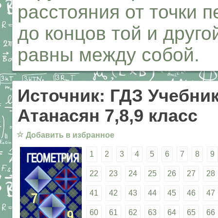
расстояния от точки 
до концов той и друг
равны между собой.
Источник: ГДЗ Учебник
Атанасян 7,8,9 класс
☆
Добавить в избранное
1
2
3
4
5
6
7
8
9
22
23
24
25
26
27
28
41
42
43
44
45
46
47
60
61
62
63
64
65
66