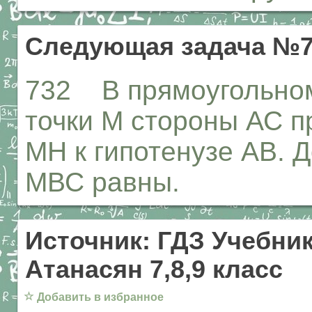
Следующая задача №7
732 В прямоугольном
точки М стороны АС п
МН к гипотенузе АВ. 
МВС равны.
Источник: ГДЗ Учебник
Атанасян 7,8,9 класс
☆
Добавить в избранное