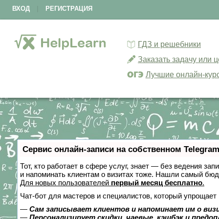
ВХОД
|
РЕГИСТРАЦИЯ
ГДЗ и решебники
Заказать задачу или 
Лучшие онлайн-кур
Сервис онлайн-записи на собственном Telegram
Тот, кто работает в сфере услуг, знает — без ведения зап
и напоминать клиентам о визитах тоже. Нашли самый бю
Для новых пользователей
первый месяц бесплатно
.
Чат-бот для мастеров и специалистов, который упрощает 
—
Сам записывает клиентов и напоминает им о виз
—
Персонализирует скидки, чаевые, кэшбэк и предо