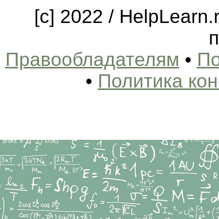
[c] 2022 / HelpLearn
п
Правообладателям
•
По
•
Политика ко