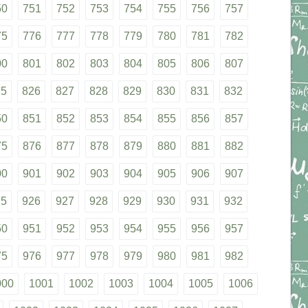
50
751
752
753
754
755
756
757
75
776
777
778
779
780
781
782
00
801
802
803
804
805
806
807
25
826
827
828
829
830
831
832
50
851
852
853
854
855
856
857
75
876
877
878
879
880
881
882
00
901
902
903
904
905
906
907
25
926
927
928
929
930
931
932
50
951
952
953
954
955
956
957
75
976
977
978
979
980
981
982
000
1001
1002
1003
1004
1005
1006