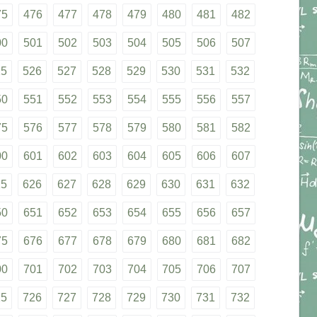
75
476
477
478
479
480
481
482
00
501
502
503
504
505
506
507
25
526
527
528
529
530
531
532
50
551
552
553
554
555
556
557
75
576
577
578
579
580
581
582
00
601
602
603
604
605
606
607
25
626
627
628
629
630
631
632
50
651
652
653
654
655
656
657
75
676
677
678
679
680
681
682
00
701
702
703
704
705
706
707
25
726
727
728
729
730
731
732