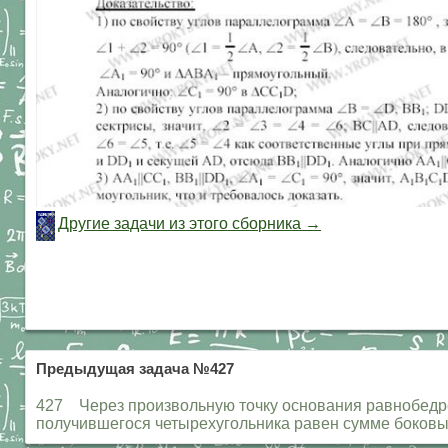
Другие задачи из этого сборника →
Предыдущая задача №427
427 Через произвольную точку основания равнобедре
получившегося четырехугольника равен сумме боковых