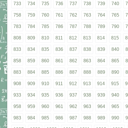
733
734
735
736
737
738
739
740
7
758
759
760
761
762
763
764
765
7
783
784
785
786
787
788
789
790
7
808
809
810
811
812
813
814
815
8
833
834
835
836
837
838
839
840
8
858
859
860
861
862
863
864
865
8
883
884
885
886
887
888
889
890
8
908
909
910
911
912
913
914
915
9
933
934
935
936
937
938
939
940
9
958
959
960
961
962
963
964
965
9
983
984
985
986
987
988
989
990
9