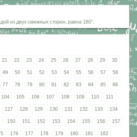
ой из двух смежных сторон, равна 180°.
21
22
23
24
25
26
27
28
29
30
49
50
51
52
53
54
55
56
57
58
77
78
79
80
81
82
83
84
85
86
104
105
106
107
108
109
110
111
127
128
129
130
131
132
133
134
9
150
151
152
153
154
155
156
157
75
176
177
178
179
180
181
182