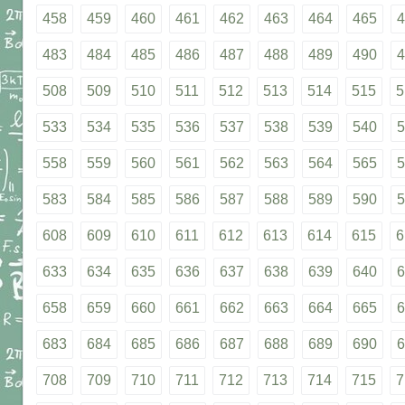
458
459
460
461
462
463
464
465
4
483
484
485
486
487
488
489
490
4
508
509
510
511
512
513
514
515
5
533
534
535
536
537
538
539
540
5
558
559
560
561
562
563
564
565
5
583
584
585
586
587
588
589
590
5
608
609
610
611
612
613
614
615
6
633
634
635
636
637
638
639
640
6
658
659
660
661
662
663
664
665
6
683
684
685
686
687
688
689
690
6
708
709
710
711
712
713
714
715
7