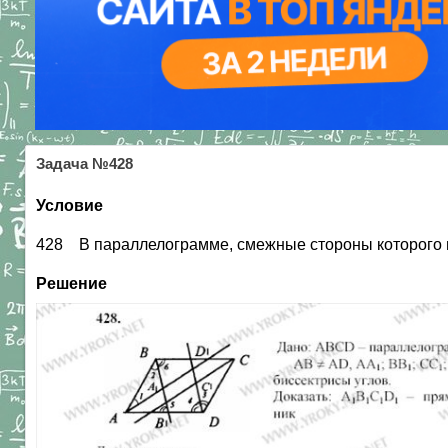
Задача №428
Условие
428 В параллелограмме, смежные стороны которого не
Решение