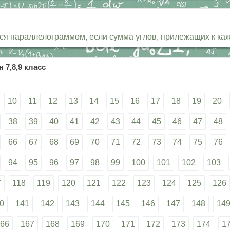
я параллелограммом, если сумма углов, прилежащих к кажд
 7,8,9 класс
10
11
12
13
14
15
16
17
18
19
20
38
39
40
41
42
43
44
45
46
47
48
66
67
68
69
70
71
72
73
74
75
76
94
95
96
97
98
99
100
101
102
103
7
118
119
120
121
122
123
124
125
126
0
141
142
143
144
145
146
147
148
14
66
167
168
169
170
171
172
173
174
1