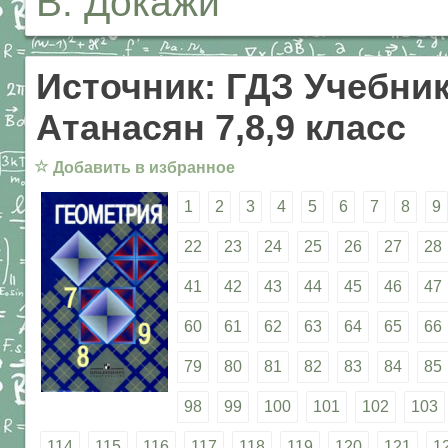
В. Докажи
Источник: ГДЗ Учебник
Атанасян 7,8,9 класс
☆
Добавить в избранное
1
2
3
4
5
6
7
8
9
22
23
24
25
26
27
28
41
42
43
44
45
46
47
60
61
62
63
64
65
66
79
80
81
82
83
84
85
98
99
100
101
102
103
114
115
116
117
118
119
120
121
1