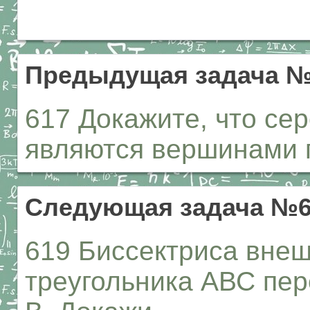
Предыдущая задача №
617 Докажите, что се
являются вершинами 
Следующая задача №6
619 Биссектриса внеш
треугольника АВС пер