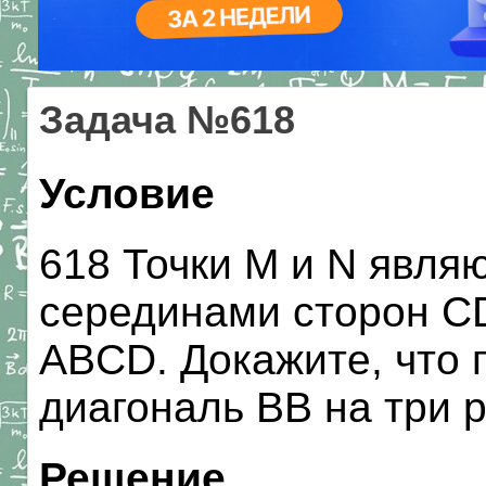
Задача №618
Условие
618 Точки М и N явля
серединами сторон C
ABCD. Докажите, что 
диагональ ВВ на три 
Решение