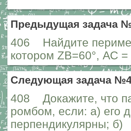
Предыдущая задача №
406 Найдите периме
котором ZB=60°, АС = 
Следующая задача №4
408 Докажите, что п
ромбом, если: а) его 
перпендикулярны; б)