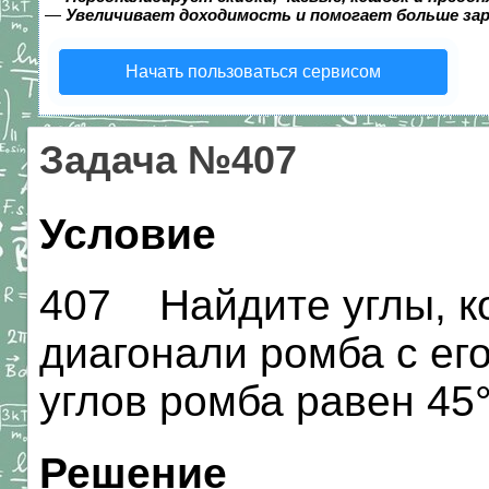
—
Увеличивает доходимость и помогает больше за
Начать пользоваться сервисом
Задача №407
Условие
407 Найдите углы, к
диагонали ромба с его
углов ромба равен 45°
Решение