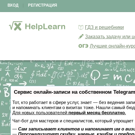
ВХОД
|
РЕГИСТРАЦИЯ
ГДЗ и решебники
Заказать задачу или 
Лучшие онлайн-кур
Сервис онлайн-записи на собственном Telegram
Тот, кто работает в сфере услуг, знает — без ведения зап
и напоминать клиентам о визитах тоже. Нашли самый бю
Для новых пользователей
первый месяц бесплатно
.
Чат-бот для мастеров и специалистов, который упрощает 
—
Сам записывает клиентов и напоминает им о виз
—
Персонализирует скидки, чаевые, кэшбэк и предо