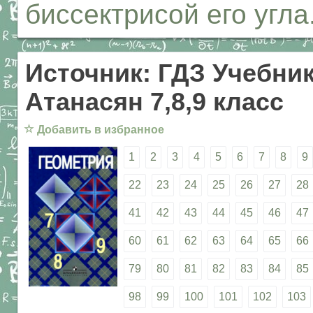
биссектрисой его угла
Источник: ГДЗ Учебник
Атанасян 7,8,9 класс
☆
Добавить в избранное
1
2
3
4
5
6
7
8
9
22
23
24
25
26
27
28
41
42
43
44
45
46
47
60
61
62
63
64
65
66
79
80
81
82
83
84
85
98
99
100
101
102
103