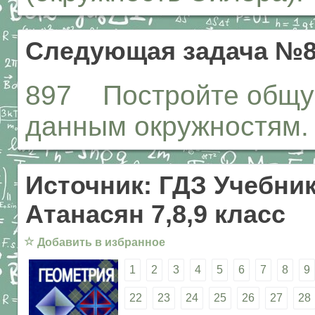
Следующая задача №8
897 Постройте общую
данным окружностям.
Источник: ГДЗ Учебник
Атанасян 7,8,9 класс
☆
Добавить в избранное
1
2
3
4
5
6
7
8
9
22
23
24
25
26
27
28