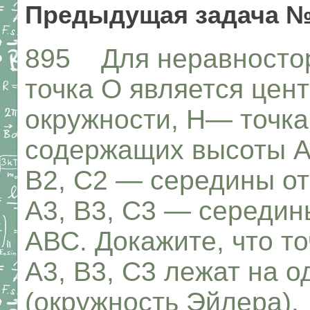
Предыдущая задача №
895 Для неравностор
точка О является цен
окружности, Н— точка
содержащих высоты AA
В2, С2 — середины от
А3, В3, С3 — середин
АВС. Докажите, что то
А3, В3, С3 лежат на 
(окружность Эйлера).