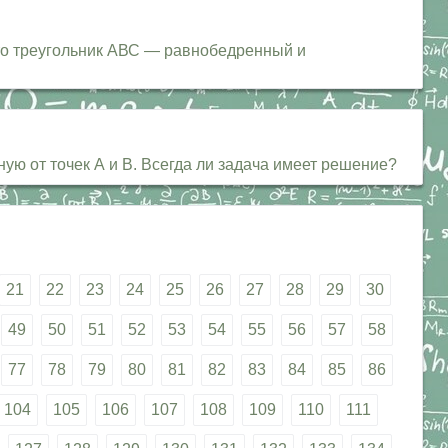
то треугольник АВС — равнобедренный и
ную от точек А и В. Всегда ли задача имеет решение?
21
22
23
24
25
26
27
28
29
30
49
50
51
52
53
54
55
56
57
58
77
78
79
80
81
82
83
84
85
86
104
105
106
107
108
109
110
111