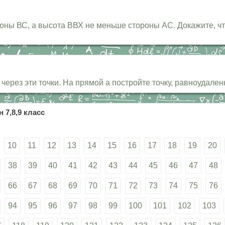
ны ВС, а высота ВВХ не меньше стороны АС. Докажите, ч
ерез эти точки. На прямой а постройте точку, равноудален
 7,8,9 класс
10
11
12
13
14
15
16
17
18
19
20
38
39
40
41
42
43
44
45
46
47
48
66
67
68
69
70
71
72
73
74
75
76
94
95
96
97
98
99
100
101
102
103