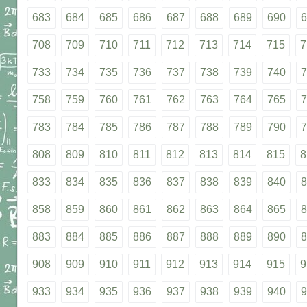
683
684
685
686
687
688
689
690
6
708
709
710
711
712
713
714
715
7
733
734
735
736
737
738
739
740
7
758
759
760
761
762
763
764
765
7
783
784
785
786
787
788
789
790
7
808
809
810
811
812
813
814
815
8
833
834
835
836
837
838
839
840
8
858
859
860
861
862
863
864
865
8
883
884
885
886
887
888
889
890
8
908
909
910
911
912
913
914
915
9
933
934
935
936
937
938
939
940
9