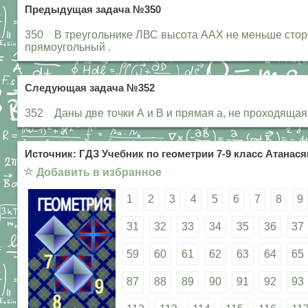
Предыдущая задача №350
350 В треугольнике ЛВС высота ААХ не меньше сторо
прямоугольный .
Следующая задача №352
352 Даны две точки А и В и прямая а, не проходящая ч
Источник: ГДЗ Учебник по геометрии 7-9 класс Атанасян
☆
Добавить в избранное
1
2
3
4
5
6
7
8
9
31
32
33
34
35
36
37
59
60
61
62
63
64
65
87
88
89
90
91
92
93