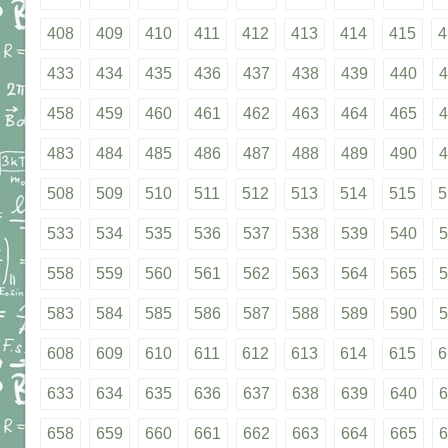
408
409
410
411
412
413
414
415
4
433
434
435
436
437
438
439
440
4
458
459
460
461
462
463
464
465
4
483
484
485
486
487
488
489
490
4
508
509
510
511
512
513
514
515
5
533
534
535
536
537
538
539
540
5
558
559
560
561
562
563
564
565
5
583
584
585
586
587
588
589
590
5
608
609
610
611
612
613
614
615
6
633
634
635
636
637
638
639
640
6
658
659
660
661
662
663
664
665
6