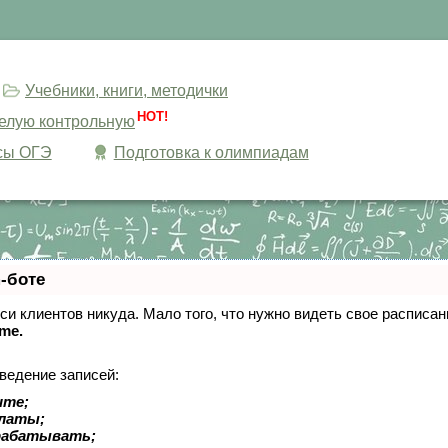
Учебники, книги, методички
HOT!
целую контрольную
сы ОГЭ
Подготовка к олимпиадам
-боте
писи клиентов никуда. Мало того, что нужно видеть свое расписа
ime.
ведение записей:
ите;
платы;
рабатывать;