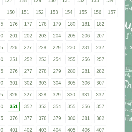
127
128
129
130
131
132
133
134
9
150
151
152
153
154
155
156
157
75
176
177
178
179
180
181
182
00
201
202
203
204
205
206
207
25
226
227
228
229
230
231
232
50
251
252
253
254
255
256
257
75
276
277
278
279
280
281
282
00
301
302
303
304
305
306
307
25
326
327
328
329
330
331
332
50
351
352
353
354
355
356
357
75
376
377
378
379
380
381
382
00
401
402
403
404
405
406
407