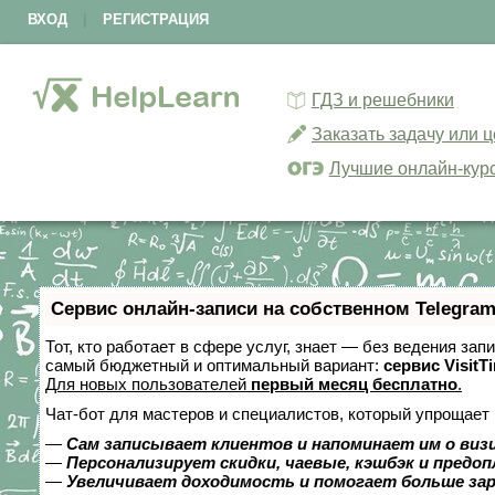
ВХОД
|
РЕГИСТРАЦИЯ
ГДЗ и решебники
Заказать задачу или 
Лучшие онлайн-кур
Сервис онлайн-записи на собственном Telegram
Тот, кто работает в сфере услуг, знает — без ведения за
самый бюджетный и оптимальный вариант:
сервис VisitT
Для новых пользователей
первый месяц бесплатно
.
Чат-бот для мастеров и специалистов, который упрощает 
—
Сам записывает клиентов и напоминает им о виз
—
Персонализирует скидки, чаевые, кэшбэк и предо
—
Увеличивает доходимость и помогает больше за