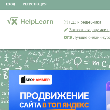
ВХОД
|
РЕГИСТРАЦИЯ
ГДЗ и решебники
Заказать задачу или 
Лучшие онлайн-кур