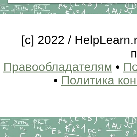
[c] 2022 / HelpLearn
п
Правообладателям
•
По
•
Политика ко