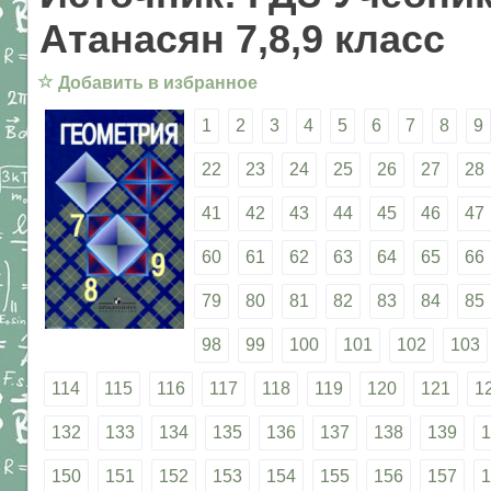
Атанасян 7,8,9 класс
☆
Добавить в избранное
1
2
3
4
5
6
7
8
9
22
23
24
25
26
27
28
41
42
43
44
45
46
47
60
61
62
63
64
65
66
79
80
81
82
83
84
85
98
99
100
101
102
103
114
115
116
117
118
119
120
121
1
132
133
134
135
136
137
138
139
1
150
151
152
153
154
155
156
157
1