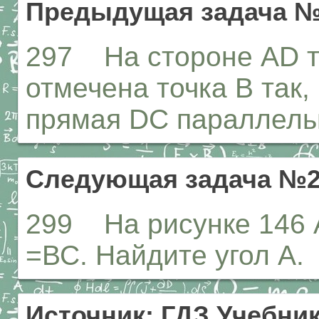
Предыдущая задача №
297 На стороне AD т
отмечена точка В так,
прямая DC параллельн
Следующая задача №2
299 На рисунке 146
=ВС. Найдите угол А.
Источник: ГДЗ Учебник