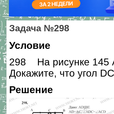
Задача №298
Условие
298 На рисунке 145 
Докажите, что угол D
Решение