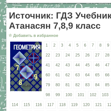
Источник: ГДЗ Учебник
Атанасян 7,8,9 класс
☆
Добавить в избранное
1
2
3
4
5
6
7
8
9
22
23
24
25
26
27
28
41
42
43
44
45
46
47
60
61
62
63
64
65
66
79
80
81
82
83
84
85
98
99
100
101
102
103
114
115
116
117
118
119
120
121
1