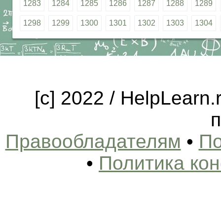
1283
1284
1285
1286
1287
1288
1289
1298
1299
1300
1301
1302
1303
1304
[c] 2022 / HelpLearn
п
Правообладателям
•
По
•
Политика ко