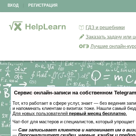
ВХОД
|
РЕГИСТРАЦИЯ
ГДЗ и решебники
Заказать задачу или 
Лучшие онлайн-кур
Сервис онлайн-записи на собственном Telegram
Тот, кто работает в сфере услуг, знает — без ведения зап
и напоминать клиентам о визитах тоже. Нашли самый бю
Для новых пользователей
первый месяц бесплатно
.
Чат-бот для мастеров и специалистов, который упрощает 
—
Сам записывает клиентов и напоминает им о виз
—
Персонализирует скидки, чаевые, кэшбэк и предо