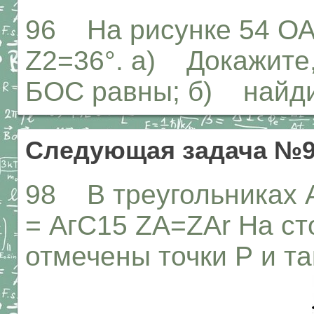
96 На рисунке 54 ОА 
Z2=36°. а) Докажите,
БОС равны; б) найд
Следующая задача №
98 В треугольниках 
= АгС15 ZA=ZAr На ст
отмечены точки Р и та