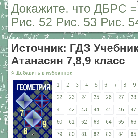
Докажите, что ДБРС =
Рис. 52 Рис. 53 Рис. 5
Источник: ГДЗ Учебник
Атанасян 7,8,9 класс
☆
Добавить в избранное
1
2
3
4
5
6
7
8
9
22
23
24
25
26
27
28
41
42
43
44
45
46
47
60
61
62
63
64
65
66
79
80
81
82
83
84
85