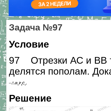
Задача №97
Условие
97 Отрезки АС и ВВ 
делятся пополам. До
Решение