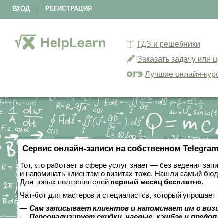
ВХОД
|
РЕГИСТРАЦИЯ
ГДЗ и решебники
Заказать задачу или 
Лучшие онлайн-кур
Сервис онлайн-записи на собственном Telegram
Тот, кто работает в сфере услуг, знает — без ведения зап
и напоминать клиентам о визитах тоже. Нашли самый бю
Для новых пользователей
первый месяц бесплатно
.
Чат-бот для мастеров и специалистов, который упрощает 
—
Сам записывает клиентов и напоминает им о виз
—
Персонализирует скидки, чаевые, кэшбэк и предо