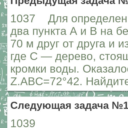
Предыдущая задача №
1037 Для определени
два пункта А и В на б
70 м друг от друга и 
где С — дерево, стоя
кромки воды. Оказало
Z.ABC=72°42. Найдите
Следующая задача №1
1039