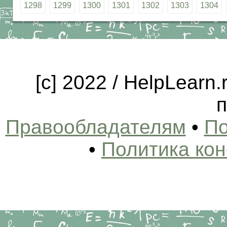
1298
1299
1300
1301
1302
1303
1304
[c] 2022 / HelpLearn
п
Правообладателям
•
По
•
Политика ко