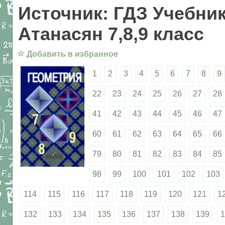
Источник: ГДЗ Учебник
Атанасян 7,8,9 класс
☆
Добавить в избранное
1
2
3
4
5
6
7
8
9
22
23
24
25
26
27
28
41
42
43
44
45
46
47
60
61
62
63
64
65
66
79
80
81
82
83
84
85
98
99
100
101
102
103
114
115
116
117
118
119
120
121
1
132
133
134
135
136
137
138
139
1