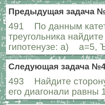
Предыдущая задача №
491 По данным катет
треугольника найдите
гипотенузе: а) а=5, Ъ
Следующая задача №4
493 Найдите сторону
его диагонали равны 1