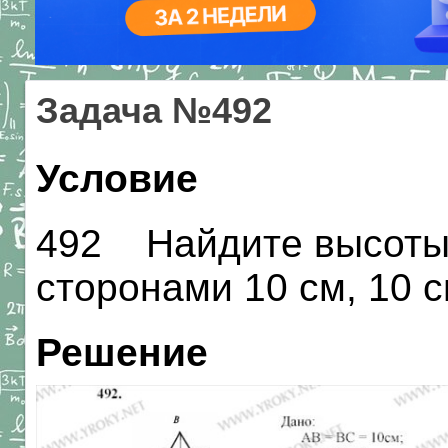
Задача №492
Условие
492 Найдите высоты 
сторонами 10 см, 10 с
Решение