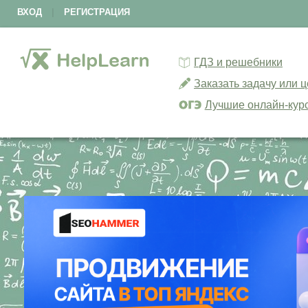
ВХОД
|
РЕГИСТРАЦИЯ
ГДЗ и решебники
Заказать задачу или 
Лучшие онлайн-кур