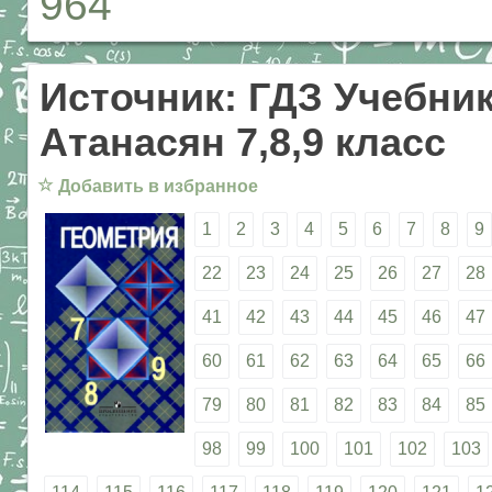
964
Источник: ГДЗ Учебник
Атанасян 7,8,9 класс
☆
Добавить в избранное
1
2
3
4
5
6
7
8
9
22
23
24
25
26
27
28
41
42
43
44
45
46
47
60
61
62
63
64
65
66
79
80
81
82
83
84
85
98
99
100
101
102
103