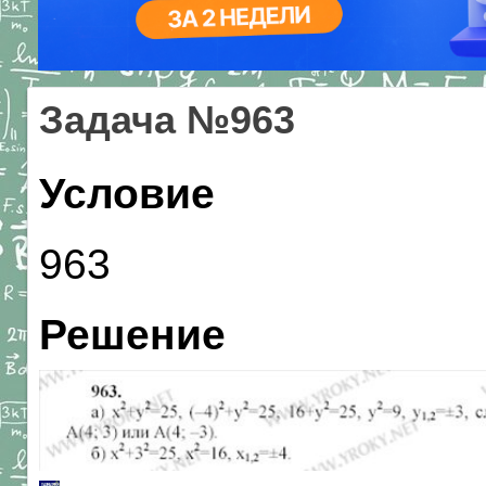
Задача №963
Условие
963
Решение