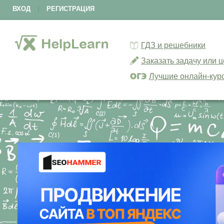
ВХОД
|
РЕГИСТРАЦИЯ
ГДЗ и решебники
Заказать задачу или 
Лучшие онлайн-кур