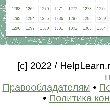
1268
1269
1270
1271
1272
1273
1274
1283
1284
1285
1286
1287
1288
1289
1298
1299
1300
1301
1302
1303
1304
[c] 2022 / HelpLearn
п
Правообладателям
•
По
•
Политика ко