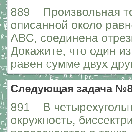
889 Произвольная то
описанной около равн
АВС, соединена отрез
Докажите, что один из
равен сумме двух друг
Следующая задача №8
891 В четырехугольн
окружность, биссектри