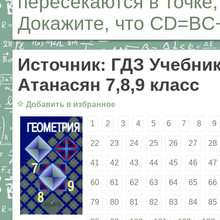
пересекаются в точке
Докажите, что CD=BC
Источник: ГДЗ Учебник
Атанасян 7,8,9 класс
☆
Добавить в избранное
1
2
3
4
5
6
7
8
9
22
23
24
25
26
27
28
41
42
43
44
45
46
47
60
61
62
63
64
65
66
79
80
81
82
83
84
85