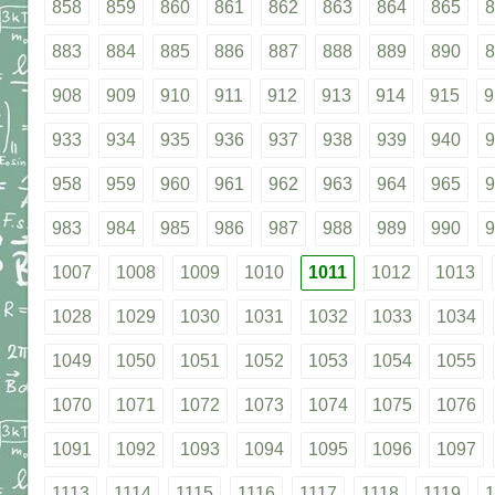
858
859
860
861
862
863
864
865
8
883
884
885
886
887
888
889
890
8
908
909
910
911
912
913
914
915
9
933
934
935
936
937
938
939
940
9
958
959
960
961
962
963
964
965
9
983
984
985
986
987
988
989
990
9
1007
1008
1009
1010
1011
1012
1013
1028
1029
1030
1031
1032
1033
1034
1049
1050
1051
1052
1053
1054
1055
1070
1071
1072
1073
1074
1075
1076
1091
1092
1093
1094
1095
1096
1097
1113
1114
1115
1116
1117
1118
1119
1