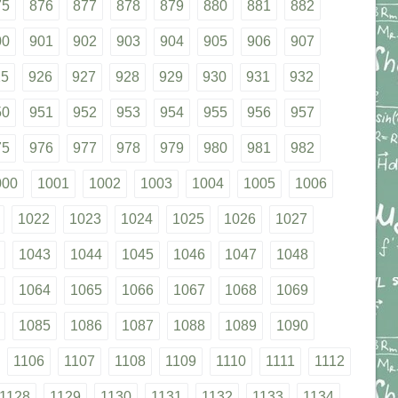
75
876
877
878
879
880
881
882
00
901
902
903
904
905
906
907
25
926
927
928
929
930
931
932
50
951
952
953
954
955
956
957
75
976
977
978
979
980
981
982
000
1001
1002
1003
1004
1005
1006
1022
1023
1024
1025
1026
1027
1043
1044
1045
1046
1047
1048
1064
1065
1066
1067
1068
1069
1085
1086
1087
1088
1089
1090
1106
1107
1108
1109
1110
1111
1112
1128
1129
1130
1131
1132
1133
1134