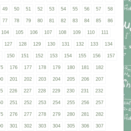
49
50
51
52
53
54
55
56
57
58
77
78
79
80
81
82
83
84
85
86
104
105
106
107
108
109
110
111
127
128
129
130
131
132
133
134
9
150
151
152
153
154
155
156
157
75
176
177
178
179
180
181
182
00
201
202
203
204
205
206
207
25
226
227
228
229
230
231
232
50
251
252
253
254
255
256
257
75
276
277
278
279
280
281
282
00
301
302
303
304
305
306
307