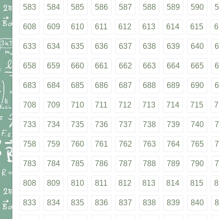
583
584
585
586
587
588
589
590
5
608
609
610
611
612
613
614
615
6
633
634
635
636
637
638
639
640
6
658
659
660
661
662
663
664
665
6
683
684
685
686
687
688
689
690
6
708
709
710
711
712
713
714
715
7
733
734
735
736
737
738
739
740
7
758
759
760
761
762
763
764
765
7
783
784
785
786
787
788
789
790
7
808
809
810
811
812
813
814
815
8
833
834
835
836
837
838
839
840
8