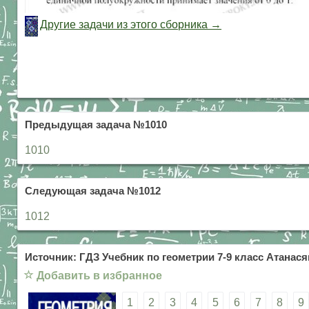
Другие задачи из этого сборника →
Предыдущая задача №1010
1010
Следующая задача №1012
1012
Источник: ГДЗ Учебник по геометрии 7-9 класс Атанасян
☆
Добавить в избранное
1
2
3
4
5
6
7
8
9