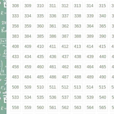
308
309
310
311
312
313
314
315
3
333
334
335
336
337
338
339
340
3
358
359
360
361
362
363
364
365
3
383
384
385
386
387
388
389
390
3
408
409
410
411
412
413
414
415
4
433
434
435
436
437
438
439
440
4
458
459
460
461
462
463
464
465
4
483
484
485
486
487
488
489
490
4
508
509
510
511
512
513
514
515
5
533
534
535
536
537
538
539
540
5
558
559
560
561
562
563
564
565
5