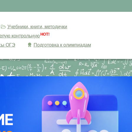
Учебники, книги, методички
HOT!
целую контрольную
сы ОГЭ
Подготовка к олимпиадам