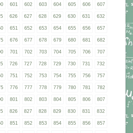
00
601
602
603
604
605
606
607
25
626
627
628
629
630
631
632
50
651
652
653
654
655
656
657
75
676
677
678
679
680
681
682
00
701
702
703
704
705
706
707
25
726
727
728
729
730
731
732
50
751
752
753
754
755
756
757
75
776
777
778
779
780
781
782
00
801
802
803
804
805
806
807
25
826
827
828
829
830
831
832
50
851
852
853
854
855
856
857