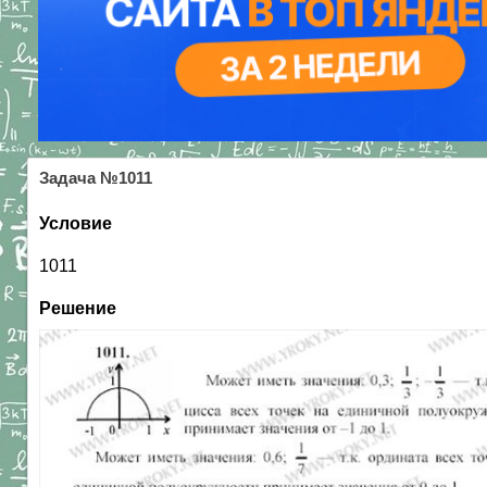
Задача №1011
Условие
1011
Решение