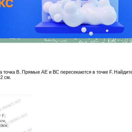
чка В. Прямые АЕ и ВС пересекаются в точке F. Найдите: 
2 см.