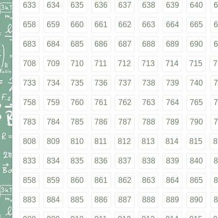
633
634
635
636
637
638
639
640
6
658
659
660
661
662
663
664
665
6
683
684
685
686
687
688
689
690
6
708
709
710
711
712
713
714
715
7
733
734
735
736
737
738
739
740
7
758
759
760
761
762
763
764
765
7
783
784
785
786
787
788
789
790
7
808
809
810
811
812
813
814
815
8
833
834
835
836
837
838
839
840
8
858
859
860
861
862
863
864
865
8
883
884
885
886
887
888
889
890
8