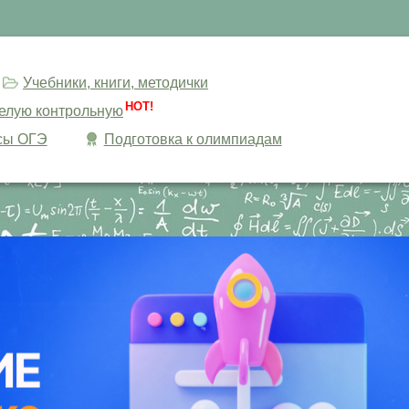
Учебники, книги, методички
HOT!
целую контрольную
сы ОГЭ
Подготовка к олимпиадам