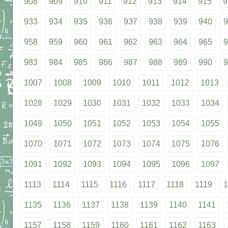
908
909
910
911
912
913
914
915
9
933
934
935
936
937
938
939
940
9
958
959
960
961
962
963
964
965
9
983
984
985
986
987
988
989
990
9
1007
1008
1009
1010
1011
1012
1013
1028
1029
1030
1031
1032
1033
1034
1049
1050
1051
1052
1053
1054
1055
1070
1071
1072
1073
1074
1075
1076
1091
1092
1093
1094
1095
1096
1097
1113
1114
1115
1116
1117
1118
1119
1
1135
1136
1137
1138
1139
1140
1141
1157
1158
1159
1160
1161
1162
1163