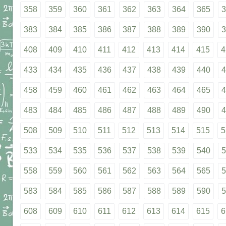
358
359
360
361
362
363
364
365
3
383
384
385
386
387
388
389
390
3
408
409
410
411
412
413
414
415
4
433
434
435
436
437
438
439
440
4
458
459
460
461
462
463
464
465
4
483
484
485
486
487
488
489
490
4
508
509
510
511
512
513
514
515
5
533
534
535
536
537
538
539
540
5
558
559
560
561
562
563
564
565
5
583
584
585
586
587
588
589
590
5
608
609
610
611
612
613
614
615
6