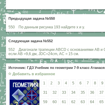
Предыдущая задача №550
550 По данным рисунка 193 найдите х и у.
Следующая задача №552
552 Диагонали трапеции ABCD с основаниями АВ и CD п
если АВ =9,6 дм, JDC=24cm, АС = 15 см.
Источник: ГДЗ Учебник по геометрии 7-9 класс Атанасян
☆
Добавить в избранное
1
2
3
4
5
6
7
8
9
31
32
33
34
35
36
37
59
60
61
62
63
64
65