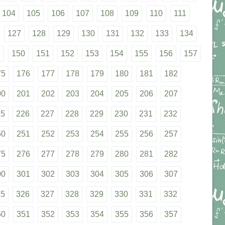
104
105
106
107
108
109
110
111
127
128
129
130
131
132
133
134
9
150
151
152
153
154
155
156
157
75
176
177
178
179
180
181
182
00
201
202
203
204
205
206
207
25
226
227
228
229
230
231
232
50
251
252
253
254
255
256
257
75
276
277
278
279
280
281
282
00
301
302
303
304
305
306
307
25
326
327
328
329
330
331
332
50
351
352
353
354
355
356
357