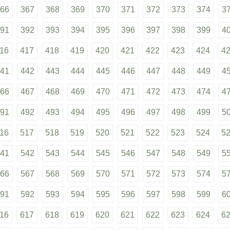
66
367
368
369
370
371
372
373
374
3
91
392
393
394
395
396
397
398
399
4
16
417
418
419
420
421
422
423
424
4
41
442
443
444
445
446
447
448
449
4
66
467
468
469
470
471
472
473
474
4
91
492
493
494
495
496
497
498
499
5
16
517
518
519
520
521
522
523
524
5
41
542
543
544
545
546
547
548
549
5
66
567
568
569
570
571
572
573
574
5
91
592
593
594
595
596
597
598
599
6
16
617
618
619
620
621
622
623
624
6