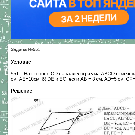
Задача №551
Условие
551 На стороне CD параллелограмма ABCD отмечена то
см, АЕ=10см; б) DE и ЕС, если АВ = 8 см, AD=5 см, CF=
Решение