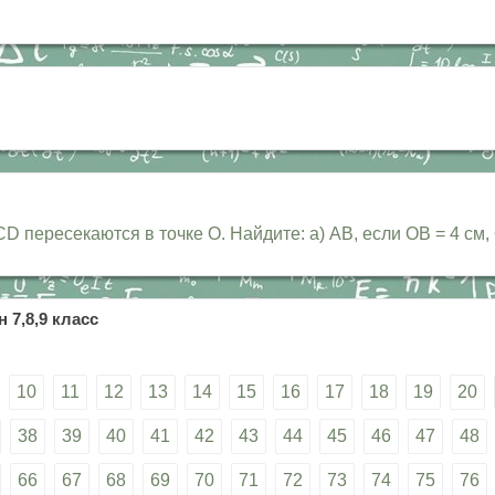
ересекаются в точке О. Найдите: а) АВ, если ОВ = 4 см, 
 7,8,9 класс
10
11
12
13
14
15
16
17
18
19
20
38
39
40
41
42
43
44
45
46
47
48
66
67
68
69
70
71
72
73
74
75
76