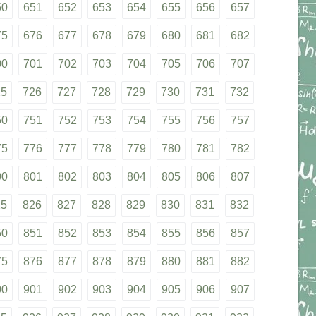
50
651
652
653
654
655
656
657
75
676
677
678
679
680
681
682
00
701
702
703
704
705
706
707
25
726
727
728
729
730
731
732
50
751
752
753
754
755
756
757
75
776
777
778
779
780
781
782
00
801
802
803
804
805
806
807
25
826
827
828
829
830
831
832
50
851
852
853
854
855
856
857
75
876
877
878
879
880
881
882
00
901
902
903
904
905
906
907