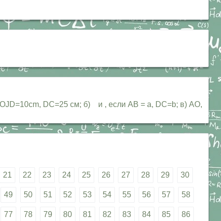
OJD=10cm, DC=25 см; б) и , если АВ = а, DC=b; в) АО,
21
22
23
24
25
26
27
28
29
30
49
50
51
52
53
54
55
56
57
58
77
78
79
80
81
82
83
84
85
86