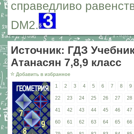
справедливо равенст
DM2.
Источник: ГДЗ Учебник
Атанасян 7,8,9 класс
☆
Добавить в избранное
1
2
3
4
5
6
7
8
9
22
23
24
25
26
27
28
41
42
43
44
45
46
47
60
61
62
63
64
65
66
79
80
81
82
83
84
85