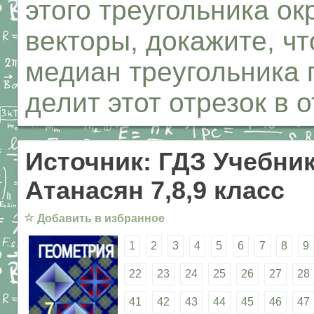
этого треугольника ок
векторы, докажите, чт
медиан треугольника 
делит этот отрезок в 
Источник: ГДЗ Учебник
Атанасян 7,8,9 класс
☆
Добавить в избранное
1
2
3
4
5
6
7
8
9
22
23
24
25
26
27
28
41
42
43
44
45
46
47