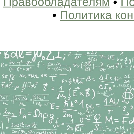
Правообладателям
•
По
•
Политика ко