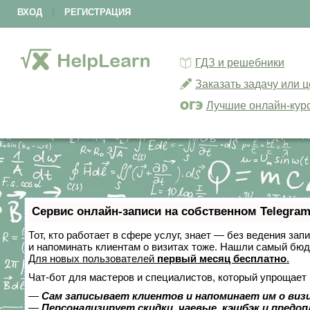
ВХОД
|
РЕГИСТРАЦИЯ
ГДЗ и решебники
Заказать задачу или 
Лучшие онлайн-кур
Сервис онлайн-записи на собственном Telegram
Тот, кто работает в сфере услуг, знает — без ведения зап
и напоминать клиентам о визитах тоже. Нашли самый бю
Для новых пользователей
первый месяц бесплатно
.
Чат-бот для мастеров и специалистов, который упрощает 
—
Сам записывает клиентов и напоминает им о виз
—
Персонализирует скидки, чаевые, кэшбэк и предо