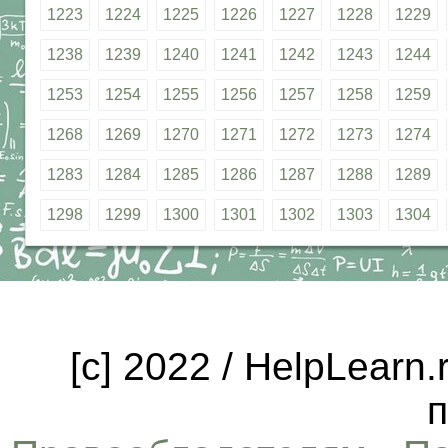
1223
1224
1225
1226
1227
1228
1229
1238
1239
1240
1241
1242
1243
1244
1253
1254
1255
1256
1257
1258
1259
1268
1269
1270
1271
1272
1273
1274
1283
1284
1285
1286
1287
1288
1289
1298
1299
1300
1301
1302
1303
1304
[c] 2022 / HelpLearn
п